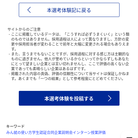
本選考体験記に戻る
サイトからのご注意
ここに掲載しているデータは、「こうすれば必ずうまくいく」という類
のものではありません。採用過程は人によって異なりますし、方針の変
更や採用担当者が変わることで前年と大幅に変更される場合もありえま
す。
また、言うまでもないことですが、採用過程に対する感じ方は主観的な
ものに過ぎません。他人が誉めているからといってかならずしもあなた
にとって望ましい企業とは言い切れませんし、ここで評価の高くない企
業であっても素晴らしい企業はあるはずです。
掲載された内容の真偽、評価の信頼性について当サイトは保証しかねま
す。あくまでも「一つの結果」として参考程度にとどめてください。
本選考体験を投稿する
キーワード
みん就の使い方
学生認証
合同企業説明会
インターン
授業評価