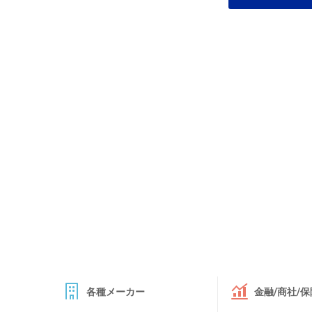
各種メーカー
金融/商社/保