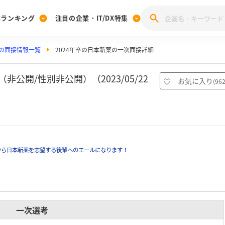
業ランキング
注目の企業・IT/DX特集
の面接情報一覧
2024年卒の日本新薬の一次面接詳細
注目の企業特集
みんなのIT業界新卒就職人気企業ランキング
みんな
[27卒] 本選考体験記投稿キャンペーン
28卒 注目企業特集
27卒 注目企業特集
みんなのDX企業就職ブランド調査
公開/性別非公開）（2023/05/22
お気に入り
(
96
注目のIT・DX企業特集
28卒 IT・DX企業特集
27卒 IT・DX企業特集
28卒
みんなのIT業界新卒就職人気企業ランキング
みんな
企業研究
から日本新薬を志望する後輩へのエールになります！
一次選考