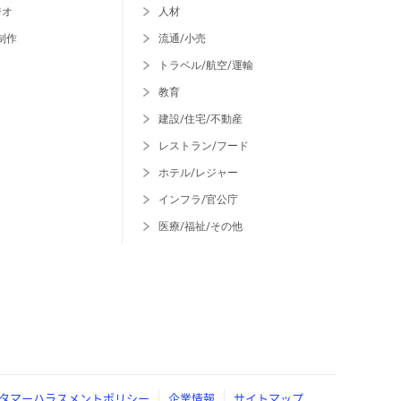
ジオ
人材
制作
流通/小売
トラベル/航空/運輸
教育
建設/住宅/不動産
レストラン/フード
ホテル/レジャー
インフラ/官公庁
医療/福祉/その他
タマーハラスメントポリシー
企業情報
サイトマップ