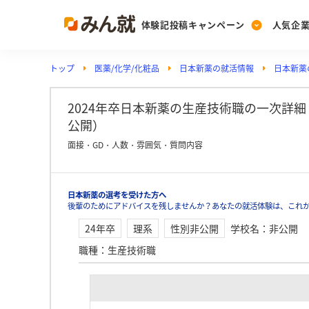
体験記投稿キャンペーン
人気企
トップ
医薬/化学/化粧品
日本新薬の就活情報
日本新薬
Post
Ranking
PickUp
投稿する
ランキングを見る
注目の企業特集
2024年卒日本新薬の生産技術職の一次詳細（非
公開）
面接・GD・人数・雰囲気・質問内容
Vote
投票する
日本新薬の選考を受けた方へ
動画で知ろう！業界・
後輩のためにアドバイスを残しませんか？あなたの就活体験は、これ
24年卒
理系
性別非公開
学校名
：
非公開
職種
：
生産技術職