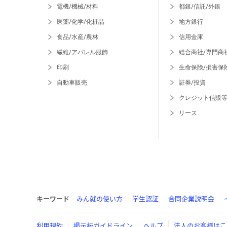
電機/機械/材料
都銀/信託/外銀
医薬/化学/化粧品
地方銀行
食品/水産/農林
信用金庫
繊維/アパレル服飾
総合商社/専門商
印刷
生命保険/損害保
自動車販売
証券/投資
クレジット信販
リース
キーワード
みん就の使い方
学生認証
合同企業説明会
利用規約
掲示板ガイドライン
ヘルプ
法人のお客様はこ