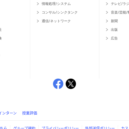
情報処理/システム
テレビ/ラ
コンサル/シンクタンク
音楽/芸能/
通信/ネットワーク
新聞
社
出版
険
広告
等
インターン
授業評価
ちら
グループ規約
プライバシーポリシー
外部送信ポリシー
カス