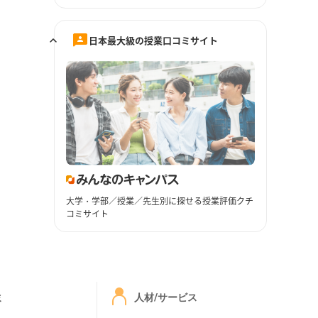
日本最大級の授業口コミサイト
大学・学部／授業／先生別に探せる授業評価クチ
コミサイト
ミ
人材/サービス