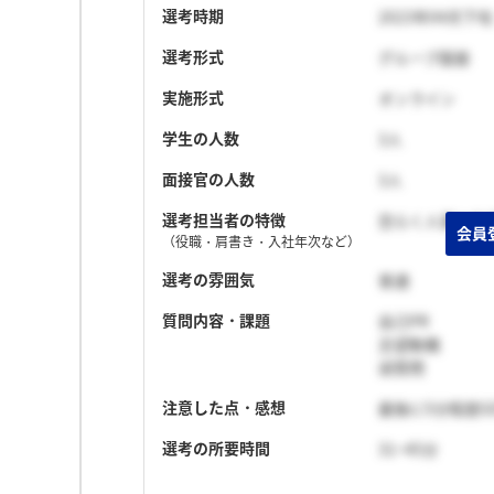
選考時期
2023年04月下旬
選考形式
グループ面接
実施形式
オンライン
学生の人数
3人
面接官の人数
3人
選考担当者の特徴
恐らく人事と生
（役職・肩書き・入社年次など）
選考の雰囲気
普通
質問内容・課題
自己PR
志望動機
逆質問
注意した点・感想
最後に5分程度
選考の所要時間
31~45分