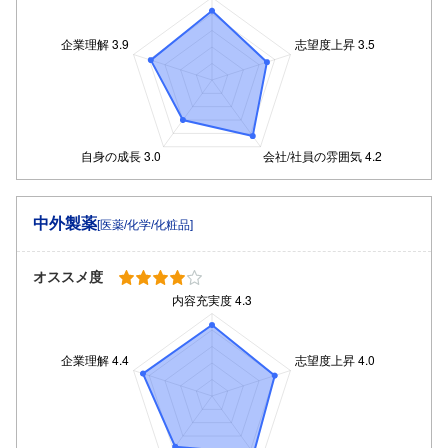
中外製薬
[医薬/化学/化粧品]
オススメ度