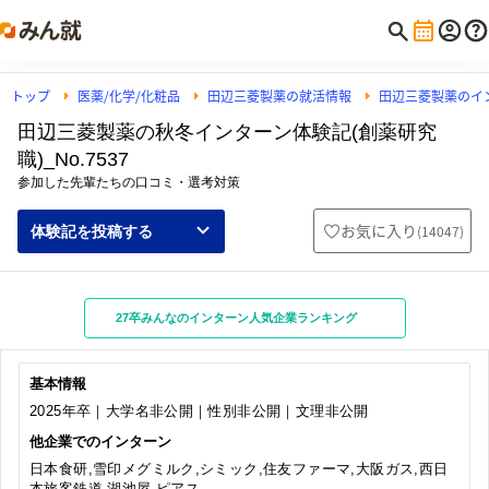
トップ
医薬/化学/化粧品
田辺三菱製薬の就活情報
田辺三菱製薬のイ
田辺三菱製薬の秋冬インターン体験記(創薬研究
職)_No.7537
参加した先輩たちの口コミ・選考対策
お気に入り
(
14047
)
体験記を投稿する
27卒みんなのインターン人気企業ランキング
基本情報
2025年卒｜大学名非公開｜性別非公開｜文理非公開
他企業でのインターン
日本食研,雪印メグミルク,シミック,住友ファーマ,大阪ガス,西日
本旅客鉄道,湖池屋,ピアス