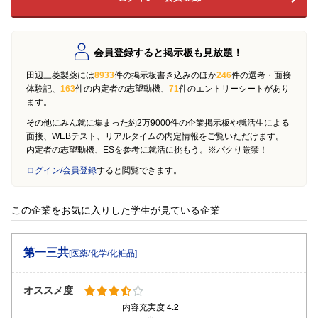
会員登録すると掲示板も見放題！
田辺三菱製薬には
8933
件の掲示板書き込みのほか
246
件の選考・面接
体験記、
163
件の内定者の志望動機、
71
件のエントリーシートがあり
ます。
その他にみん就に集まった約2万9000件の企業掲示板や就活生による
面接、WEBテスト、リアルタイムの内定情報をご覧いただけます。
内定者の志望動機、ESを参考に就活に挑もう。※パクり厳禁！
ログイン/会員登録
すると閲覧できます。
この企業をお気に入りした学生が見ている企業
第一三共
[医薬/化学/化粧品]
オススメ度