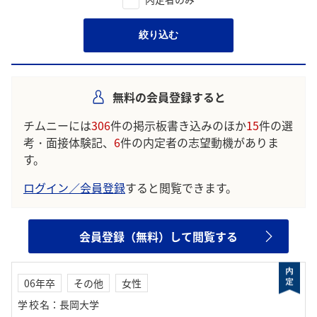
絞り込む
無料の会員登録すると
チムニーには
306
件の掲示板書き込みのほか
15
件の選
考・面接体験記、
6
件の内定者の志望動機がありま
す。
ログイン／会員登録
すると閲覧できます。
会員登録（無料）して閲覧する
06年卒
その他
女性
学校名
：
長岡大学