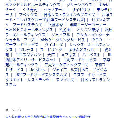
本マクドナルドホールディングス
グリーンハウス
すかい
らーく
くら寿司
シャノアール
サイゼリヤ
モンテロ
ーザ
アペックス
日本レストランエンタプライズ
西洋フ
ード・コンパスグループ[西洋フードシステムズ]
セブン＆ア
イ・フードシステムズ
久原本家
銀座コージーコーナー
日本ＫＦＣホールディングス
八芳園
オリジン東秀
松屋
フーズホールディングス
ジョイフル
チタカ・インターナ
ショナル・フーズ
ANAケータリングサービス
きちり
一
冨士フードサービス
ダイオーズ
レックス・ホールディン
グス
プレナス
フードリンク
あきんどスシロー
叙々
苑
ココスジャパン
大庄
メフォス
ハーベスト
JR
西日本デイリーサービスネット
王将フードサービス
幸楽
苑ホールディングス
三光マーケティングフーズ
東和フー
ドサービス
Jellyfish.
ジェイアール東日本フードビジネ
ス
UCCフードサービスシステムズ
モスフードサービス
クリエイト・レストランツ
スマイルズ
日本レストランシ
ステム
キーワード
みん就の使い方
学生認証
合同企業説明会
インターン
授業評価