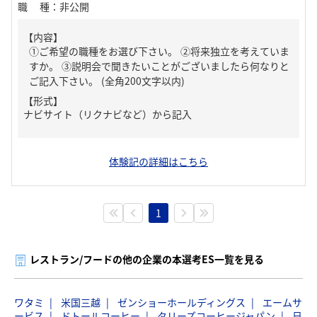
職種
：
非公開
【内容】
①ご希望の職種をお選び下さい。 ②将来独立を考えていま
すか。 ③説明会で聞きたいことがございましたら何なりと
ご記入下さい。 (全角200文字以内)
【形式】
ナビサイト（リクナビなど）から記入
体験記の詳細はこちら
1
レストラン/フードの他の企業の本選考ES一覧を見る
ワタミ
米国三越
ゼンショーホールディングス
エームサ
ービス
ドトールコーヒー
タリーズコーヒージャパン
日