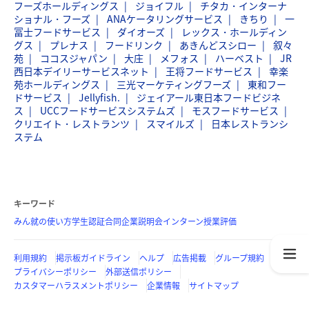
フーズホールディングス
ジョイフル
チタカ・インターナ
ショナル・フーズ
ANAケータリングサービス
きちり
一
冨士フードサービス
ダイオーズ
レックス・ホールディン
グス
プレナス
フードリンク
あきんどスシロー
叙々
苑
ココスジャパン
大庄
メフォス
ハーベスト
JR
西日本デイリーサービスネット
王将フードサービス
幸楽
苑ホールディングス
三光マーケティングフーズ
東和フー
ドサービス
Jellyfish.
ジェイアール東日本フードビジネ
ス
UCCフードサービスシステムズ
モスフードサービス
クリエイト・レストランツ
スマイルズ
日本レストランシ
ステム
キーワード
みん就の使い方
学生認証
合同企業説明会
インターン
授業評価
利用規約
掲示板ガイドライン
ヘルプ
広告掲載
グループ規約
プライバシーポリシー
外部送信ポリシー
カスタマーハラスメントポリシー
企業情報
サイトマップ