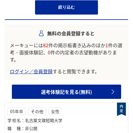
絞り込む
無料の会員登録すると
メーキューには
82
件の掲示板書き込みのほか
1
件の選
考・面接体験記、
0
件の内定者の志望動機がありま
す。
ログイン／会員登録
すると閲覧できます。
選考体験記を見る(無料)
05年卒
その他
女性
学校名
：
名古屋文理短期大学
職種
：
非公開