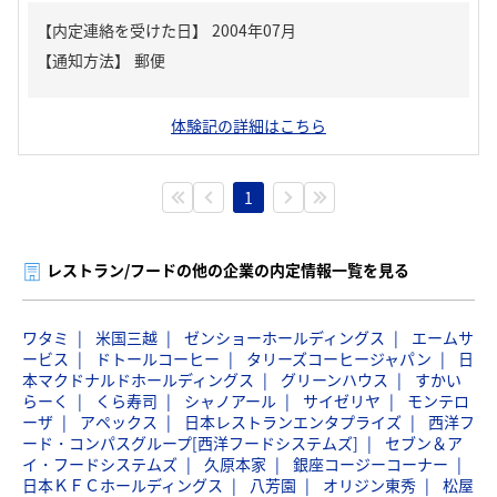
【内定連絡を受けた日】
2004年07月
【通知方法】
郵便
体験記の詳細はこちら
1
レストラン/フードの他の企業の内定情報一覧を見る
ワタミ
米国三越
ゼンショーホールディングス
エームサ
ービス
ドトールコーヒー
タリーズコーヒージャパン
日
本マクドナルドホールディングス
グリーンハウス
すかい
らーく
くら寿司
シャノアール
サイゼリヤ
モンテロ
ーザ
アペックス
日本レストランエンタプライズ
西洋フ
ード・コンパスグループ[西洋フードシステムズ]
セブン＆ア
イ・フードシステムズ
久原本家
銀座コージーコーナー
日本ＫＦＣホールディングス
八芳園
オリジン東秀
松屋