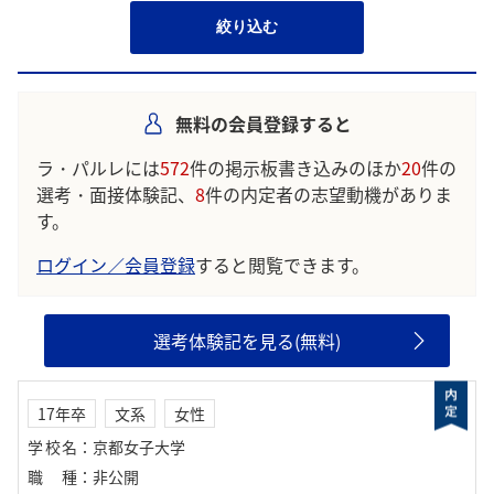
絞り込む
無料の会員登録すると
ラ・パルレには
572
件の掲示板書き込みのほか
20
件の
選考・面接体験記、
8
件の内定者の志望動機がありま
す。
ログイン／会員登録
すると閲覧できます。
選考体験記を見る(無料)
17年卒
文系
女性
学校名
：
京都女子大学
職種
：
非公開