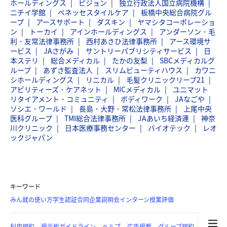
ホールディングス
ピジョン
独立行政法人国立病院機構
ニチイ学館
ベネッセスタイルケア
板橋中央総合病院グル
ープ
アースサポート
ダスキン
ヤマシタコーポレーショ
ン
トーカイ
アインホールディングス
アンダーソン・毛
利・友常法律事務所
西村あさひ法律事務所
アース環境サ
ービス
JAさがみ
サントリーパブリシティサービス
日
本ステリ
総合メディカル
たかの友梨
SBCメディカルグ
ループ
あずさ監査法人
スリムビューティハウス
カワニ
シホールディングス
リニカル
毛髪クリニックリーブ21
アビリティーズ・ケアネット
MICメディカル
ユニマット
リタイアメント・コミュニティ
ボディワーク
JAなごや
ソシエ・ワールド
長島・大野・常松法律事務所
上尾中央
医科グループ
TMI総合法律事務所
JAあいち経済連
神奈
川クリニック
日本医療事務センター
バイオテック
レオ
ックジャパン
キーワード
みん就の使い方
学生認証
合同企業説明会
インターン
授業評価
利用規約
掲示板ガイドライン
ヘルプ
広告掲載
グループ規約