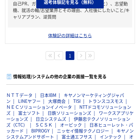
選考体験記を見る（無料）
自己PR、ガクチカ（学生時代に力を入れたこと）、志望動
機、就活の軸/志望業界とその理由、入社後にしたいこと/キ
ャリアプラン、逆質問
体験記の詳細はこちら
1
情報処理/システムの他の企業の面接一覧を見る
ＮＴＴデータ
日本IBM
キヤノンマーケティングジャパ
ン
LINEヤフー
大塚商会
TISI
トランスコスモス
ＮＥＣソリューションイノベータ
NTTドコモソリューション
ズ
富士ソフト
日鉄ソリューションズ
ワークスアプリケ
ーションズ
日立システムズ
伊藤忠テクノソリューション
ズ（CTC）
ＳＣＳＫ
オービック
日本ヒューレット・パ
ッカード
BIPROGY
ニッセイ情報テクノロジー
キヤノン
システムアンドサポート
富士通エフサス
インテック
オ