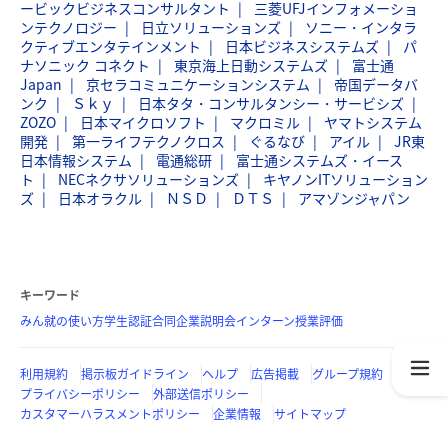
ービックビジネスコンサルタント
三菱UFJインフォメーショ
ンテクノロジー
日立ソリューションズ
ソニー・インタラ
クティブエンタテインメント
日本ビジネスシステムズ
パ
ナソニック コネクト
東京海上日動システムズ
富士通
Japan
京セラコミュニケーションシステム
帝国データバ
ンク
Ｓｋｙ
日本タタ・コンサルタンシー・サービシズ
ZOZO
日本マイクロソフト
マクロミル
ヤマトシステム
開発
第一ライフテクノクロス
ぐるなび
アイル
JR東
日本情報システム
電通総研
富士通システムズ・イース
ト
NECネクサソリューションズ
キヤノンITソリューション
ズ
日本オラクル
ＮＳＤ
ＤＴＳ
アマゾンジャパン
キーワード
みん就の使い方
学生認証
合同企業説明会
インターン
授業評価
利用規約
掲示板ガイドライン
ヘルプ
広告掲載
グループ規約
プライバシーポリシー
外部送信ポリシー
カスタマーハラスメントポリシー
企業情報
サイトマップ