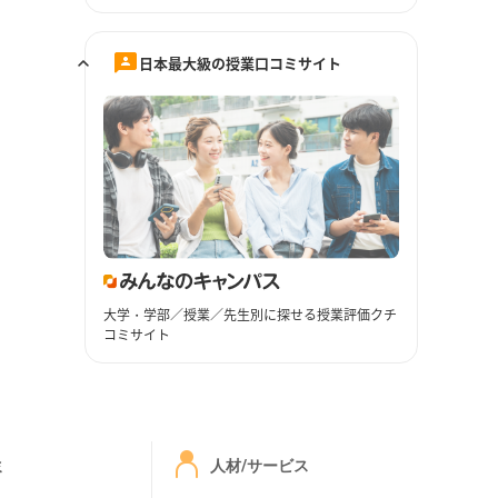
日本最大級の授業口コミサイト
大学・学部／授業／先生別に探せる授業評価クチ
コミサイト
ミ
人材/サービス