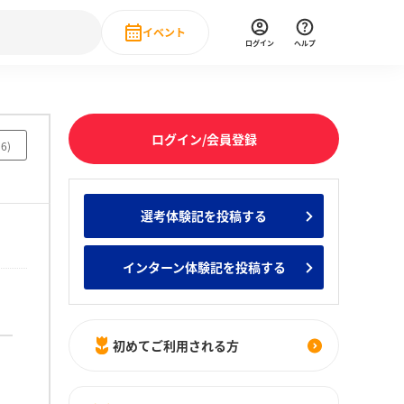
イベント
ログイン
ヘルプ
Event
の新卒就職人気企業ランキング
みんなのインターン人気企業ランキン
直近のイベント一覧
ログイン/会員登録
56
)
もっと見る
 IT・DX現場社員インタビュー
選考体験記を投稿する
の新卒就職人気企業ランキング
みんなのインターン人気企業ランキン
インターン体験記を投稿する
初めてご利用される方