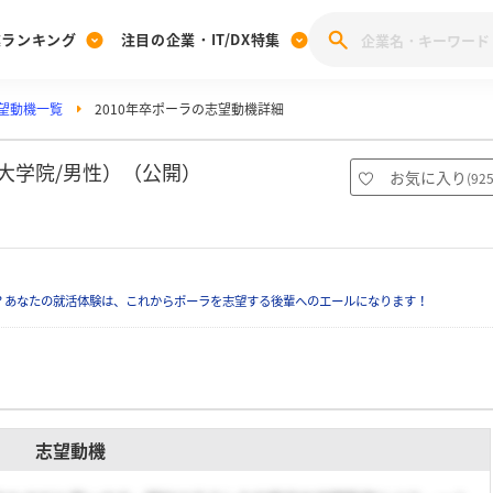
業ランキング
注目の企業・IT/DX特集
望動機一覧
2010年卒ポーラの志望動機詳細
注目の企業特集
みんなのIT業界新卒就職人気企業ランキング
みんな
[27卒] 本選考体験記投稿キャンペーン
28卒 注目企業特集
27卒 注目企業特集
みんなのDX企業就職ブランド調査
大学院/男性）（公開）
お気に入り
(
92
注目のIT・DX企業特集
28卒 IT・DX企業特集
27卒 IT・DX企業特集
28卒
みんなのIT業界新卒就職人気企業ランキング
みんな
？あなたの就活体験は、これからポーラを志望する後輩へのエールになります！
企業研究
志望動機