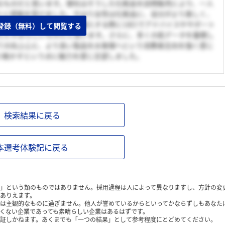
なものだと思います。御社はそうした化粧品を訪問販売により、一人
とに感銘を受けました。やはり女性は化粧品に、自分がより美しく、
ます。それに応えるため、購入する際に1対1でアドバイスやサポート
登録（無料）して閲覧する
えたすばらしいものだと思います。さらに、多くの肌データを蓄積し
ての向上心と、より良い製品をお客様へという消費者志向を強く感じ
り動かすという点に魅力を感じ志望しました。
検索結果に戻る
本選考体験記に戻る
」という類のものではありません。採用過程は人によって異なりますし、方針の変
ありえます。
は主観的なものに過ぎません。他人が誉めているからといってかならずしもあなた
くない企業であっても素晴らしい企業はあるはずです。
証しかねます。あくまでも「一つの結果」として参考程度にとどめてください。