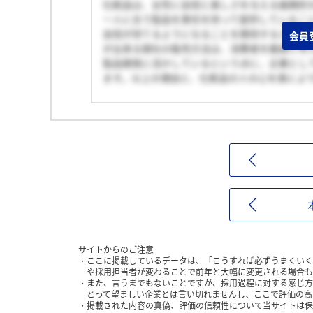
化粧品は、女性に自信と美しさを与える画期的
一人に合う製品を責任を持って提供しているこ
自信が持てるようになることを期待すると思い
会員
が出来る御社の販売方法は、消費者を親身に考
製品開発に活かしているという点に、企業とし
ます。以上の理由と、化粧品の人の心を美によ
サイトからのご注意
ここに掲載しているデータは、「こうすれば必ずうまくいく
や採用担当者が変わることで前年と大幅に変更される場合も
また、言うまでもないことですが、採用過程に対する感じ方
とって望ましい企業とは言い切れませんし、ここで評価の高
掲載された内容の真偽、評価の信頼性について当サイトは保