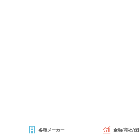
各種メーカー
金融/商社/保