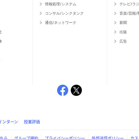
情報処理/システム
テレビ/ラ
コンサル/シンクタンク
音楽/芸能/
通信/ネットワーク
新聞
社
出版
険
広告
等
インターン
授業評価
ちら
グループ規約
プライバシーポリシー
外部送信ポリシー
カス