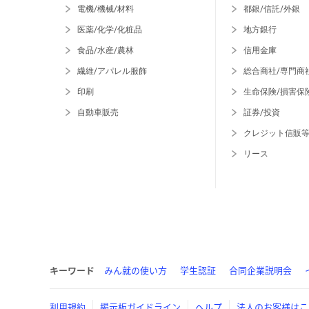
電機/機械/材料
都銀/信託/外銀
医薬/化学/化粧品
地方銀行
食品/水産/農林
信用金庫
繊維/アパレル服飾
総合商社/専門商
印刷
生命保険/損害保
自動車販売
証券/投資
クレジット信販
リース
キーワード
みん就の使い方
学生認証
合同企業説明会
利用規約
掲示板ガイドライン
ヘルプ
法人のお客様はこ