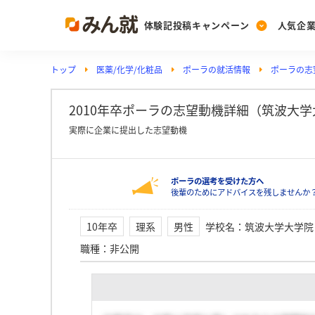
体験記投稿キャンペーン
人気企
トップ
医薬/化学/化粧品
ポーラの就活情報
ポーラの志
Post
Ranking
PickUp
投稿する
ランキングを見る
注目の企業特集
2010年卒ポーラの志望動機詳細（筑波大学
実際に企業に提出した志望動機
Vote
ポーラの選考を受けた方へ
投票する
後輩のためにアドバイスを残しませんか
動画で知ろう！業界・
10年卒
理系
男性
学校名
：
筑波大学大学院
職種
：
非公開