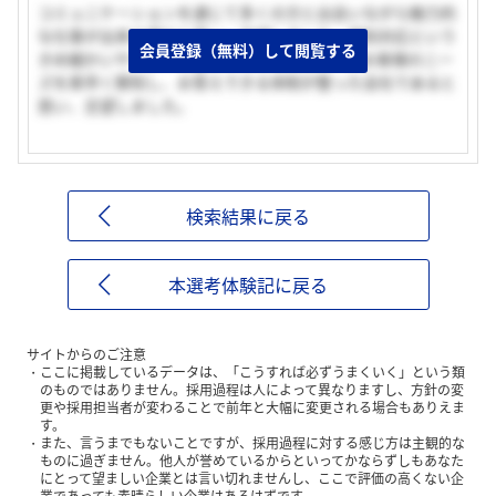
コミュニケーションを通じて多くの方と出会いながら魅力的
な仕事が出来る場だと思い、志望しました。個別対応という
会員登録（無料）して閲覧する
きめ細かいサービスを提供することによって、お客様のニー
ズを素早く察知し、お答えできる体制が整った会社であると
思い、志望しました。
検索結果に戻る
本選考体験記に戻る
サイトからのご注意
ここに掲載しているデータは、「こうすれば必ずうまくいく」という類
のものではありません。採用過程は人によって異なりますし、方針の変
更や採用担当者が変わることで前年と大幅に変更される場合もありえま
す。
また、言うまでもないことですが、採用過程に対する感じ方は主観的な
ものに過ぎません。他人が誉めているからといってかならずしもあなた
にとって望ましい企業とは言い切れませんし、ここで評価の高くない企