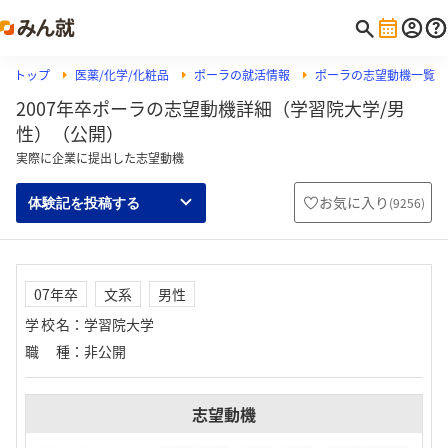
トップ
医薬/化学/化粧品
ポーラの就活情報
ポーラの志望動機一覧
2007年卒ポーラの志望動機詳細（学習院大学/男
性）（公開）
実際に企業に提出した志望動機
お気に入り
(
9256
)
体験記を投稿する
07年卒
文系
男性
学校名
：
学習院大学
職種
：
非公開
志望動機