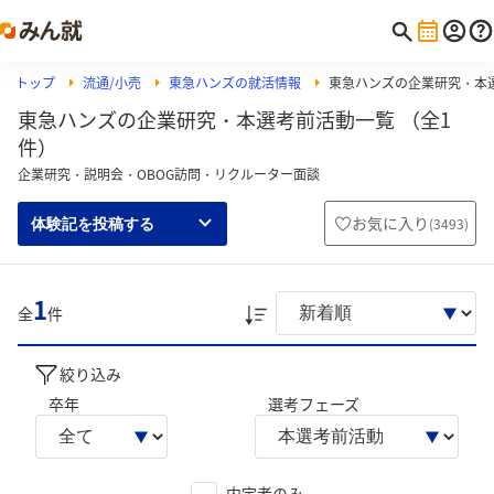
トップ
流通/小売
東急ハンズの就活情報
東急ハンズの企業研究・本
東急ハンズの企業研究・本選考前活動一覧 （全1
件）
企業研究・説明会・OBOG訪問・リクルーター面談
お気に入り
(
3493
)
体験記を投稿する
1
全
件
絞り込み
卒年
選考フェーズ
内定者のみ