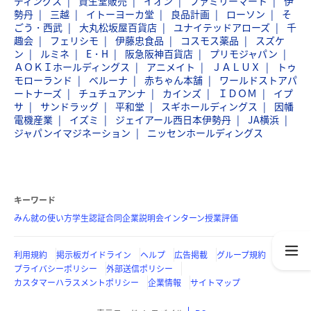
ディングス
資生堂販売
イオン
ファミリーマート
伊
勢丹
三越
イトーヨーカ堂
良品計画
ローソン
そ
ごう・西武
大丸松坂屋百貨店
ユナイテッドアローズ
千
趣会
フェリシモ
伊藤忠食品
コスモス薬品
スズケ
ン
ルミネ
E・H
阪急阪神百貨店
プリモジャパン
ＡＯＫＩホールディングス
アニメイト
ＪＡＬＵＸ
トゥ
モローランド
ベルーナ
赤ちゃん本舗
ワールドストアパ
ートナーズ
チュチュアンナ
カインズ
ＩＤＯＭ
イプ
サ
サンドラッグ
平和堂
スギホールディングス
因幡
電機産業
イズミ
ジェイアール西日本伊勢丹
JA横浜
ジャパンイマジネーション
ニッセンホールディングス
キーワード
みん就の使い方
学生認証
合同企業説明会
インターン
授業評価
利用規約
掲示板ガイドライン
ヘルプ
広告掲載
グループ規約
プライバシーポリシー
外部送信ポリシー
カスタマーハラスメントポリシー
企業情報
サイトマップ