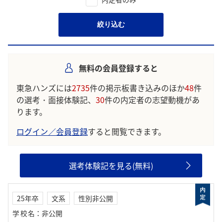
絞り込む
無料の会員登録すると
東急ハンズには
2735
件の掲示板書き込みのほか
48
件
の選考・面接体験記、
30
件の内定者の志望動機があ
ります。
ログイン／会員登録
すると閲覧できます。
選考体験記を見る(無料)
25年卒
文系
性別非公開
学校名
：
非公開