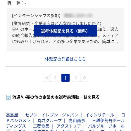
職種
：
-
【インターンシップの参加】
参加しなかった
【業界研究・企業研究はどんな風にしましたか？】
会社のホームページから企業情報を確認するに加え、過去
選考体験記を見る（無料）
の統合報告書や有価証券報告書を精読しました。メディア
にも取り上げられることの多い企業であるため、簡単に...
体験記の詳細はこちら
1
流通/小売の他の企業の本選考前活動一覧を見る
高島屋
セブン‐イレブン・ジャパン
イオンリテール
ヨ
ドバシカメラ
丸井グループ
青山商事
三越伊勢丹ホール
ディングス
三菱食品
アダストリア
パルグループホール