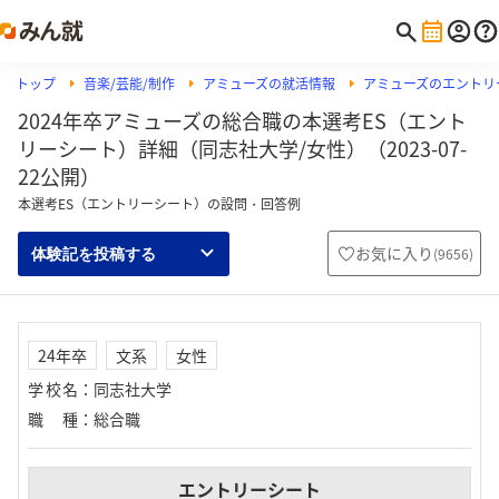
トップ
音楽/芸能/制作
アミューズの就活情報
アミューズのエントリ
2024年卒アミューズの総合職の本選考ES（エント
リーシート）詳細（同志社大学/女性）（2023-07-
22公開）
本選考ES（エントリーシート）の設問・回答例
お気に入り
(
9656
)
体験記を投稿する
24年卒
文系
女性
学校名
：
同志社大学
職種
：
総合職
エントリーシート