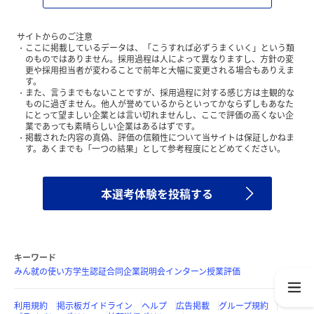
サイトからのご注意
ここに掲載しているデータは、「こうすれば必ずうまくいく」という類
のものではありません。採用過程は人によって異なりますし、方針の変
更や採用担当者が変わることで前年と大幅に変更される場合もありえま
す。
また、言うまでもないことですが、採用過程に対する感じ方は主観的な
ものに過ぎません。他人が誉めているからといってかならずしもあなた
にとって望ましい企業とは言い切れませんし、ここで評価の高くない企
業であっても素晴らしい企業はあるはずです。
掲載された内容の真偽、評価の信頼性について当サイトは保証しかねま
す。あくまでも「一つの結果」として参考程度にとどめてください。
本選考体験を投稿する
キーワード
みん就の使い方
学生認証
合同企業説明会
インターン
授業評価
利用規約
掲示板ガイドライン
ヘルプ
広告掲載
グループ規約