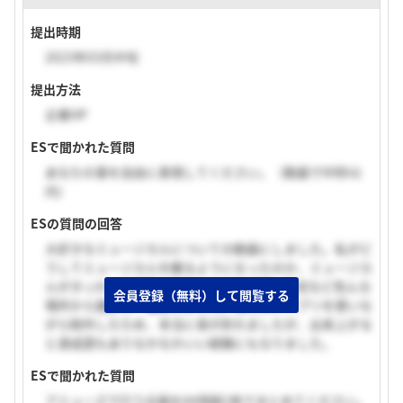
提出時期
2023年03月中旬
提出方法
企業HP
ESで聞かれた質問
あなたの事を自由に表現してください。（動画で90秒以
内）
ESの質問の回答
大好きなミュージカルについての動画にしました。私がど
うしてミュージカルを観るようになったのか、ミュージカ
ルがきっかけで頑張れたことなどを劇場、自宅など色んな
会員登録（無料）して閲覧する
場所から撮影し、編集しました。慣れないアプリを使いな
がら制作したため、本当に骨が折れましたが、出来上がる
と達成感もありなかなかいい経験にもなりました。
ESで聞かれた質問
アミューズで行う企画をA4用紙1枚でまとめてください。