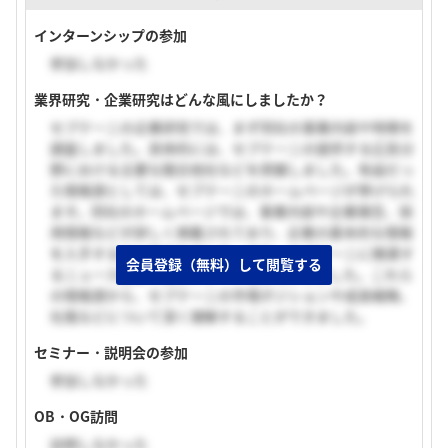
インターンシップの参加
参加しなかった
業界研究・企業研究はどんな風にしましたか？
セプテーニの企業研究では、まず同社の事業内容や特徴を
調査しました。具体的には、セプテーニの提供する広告分
野における主要な競合他社などを把握しました。有益だっ
た情報源としては、セプテーニのホームページが挙げられ
ます。同社のホームページでは、事業内容や企業理念、採
用情報などが詳しく掲載されており、企業の基本的な情報
を入手するのに役立ちました。また、セプテーニに関連す
会員登録（無料）して閲覧する
るニュース記事や業界レポートも参考にしました。これら
の情報源から、セプテーニの市場ポジションや成長戦略、
社風などについて深く理解することができました。
セミナー・説明会の参加
参加しなかった
OB・OG訪問
訪問しなかった