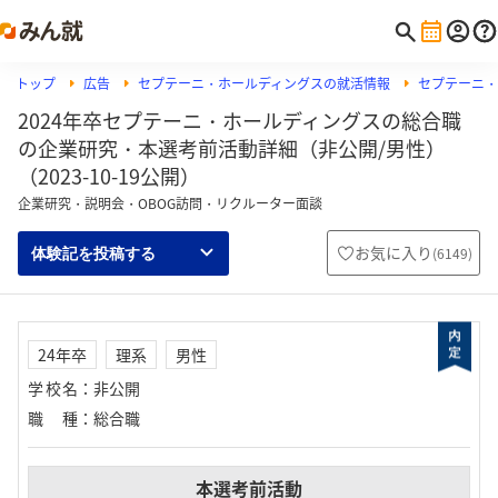
トップ
広告
セプテーニ・ホールディングスの就活情報
セプテーニ・
2024年卒セプテーニ・ホールディングスの総合職
の企業研究・本選考前活動詳細（非公開/男性）
（2023-10-19公開）
企業研究・説明会・OBOG訪問・リクルーター面談
お気に入り
(
6149
)
体験記を投稿する
24年卒
理系
男性
学校名
：
非公開
職種
：
総合職
本選考前活動