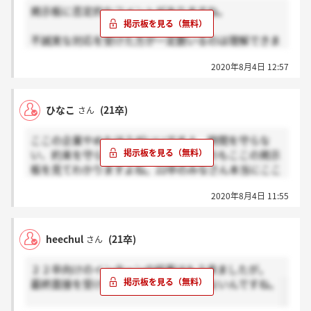
掲示板に否定的なコメントがありますね。
不誠実な対応を受けた方が一定数いるのは理解できま
すし、それは企業の落ち度だと思います。
2020年8月4日 12:57
しかし、私はそんなことなく、真摯な対応をして頂き
ました。
ひなこ
(21卒)
さん
一概にヘイトスピーチのようなことを言うのはこれか
ら社会人になる身としていかがなのでしょうか。
ここの企業やめたほうがいいですよ、時間を守らな
い、約束を守らない、連絡が遅すぎるのもここの掲示
掲示板の情報は所詮便所の落書きです。
板を見てわかりますよね。22卒のみなさん本当にここ
はおすすめできません。
22卒の皆さんはぜひ、実際に企業に赴いて自分の心で
2020年8月4日 11:55
この企業のことを感じていただきたいです。
少なくとも私は、この会社に出会えて良かったです。
heechul
(21卒)
さん
思う所があったので、長文失礼しました。
２２卒向けのインターンの結果はもう来ましたが。
最終面接を受けられた方はまだ来ていないんですね。