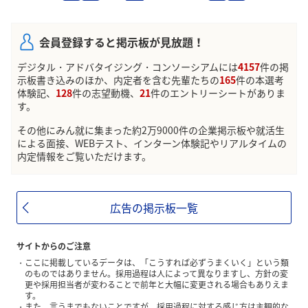
会員登録すると掲示板が見放題！
デジタル・アドバタイジング・コンソーシアムには
4157
件の掲
示板書き込みのほか、内定者を含む先輩たちの
165
件の本選考
体験記、
128
件の志望動機、
21
件のエントリーシートがありま
す。
その他にみん就に集まった約2万9000件の企業掲示板や就活生
による面接、WEBテスト、インターン体験記やリアルタイムの
内定情報をご覧いただけます。
広告の掲示板一覧
サイトからのご注意
ここに掲載しているデータは、「こうすれば必ずうまくいく」という類
のものではありません。採用過程は人によって異なりますし、方針の変
更や採用担当者が変わることで前年と大幅に変更される場合もありえま
す。
また、言うまでもないことですが、採用過程に対する感じ方は主観的な