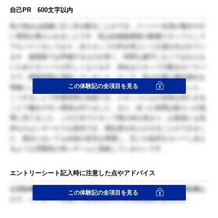
自己PR 600文字以内
私の強みは組織に広く目を配ることができ，メンバー全員が働きやす
い環境を整えられることです．私は結婚披露宴の配膳スタッフとして
アルバイトをしており，全スタッフの司令塔という立場を任されてい
ます．披露宴では準備するものが多く，時間も厳守しなくてはならな
いためスタンバイが忙しくなります．初めはスタッフの動きがバラバ
ラで，開宴時間が遅延していました．そこで，私は仕事の優先順位を
この体験記の全項目を見る
明確にし，スタッフの性格や習熟度を考慮した指示を心掛けました．
こうすることで作業時間が短縮でき，スタッフに心の余裕を持たせる
ことで働きやすい環境を作りました．また，余った時間は新人への指
導に充てました．この工夫でスタッフ間の仲が深まり，お客様にも気
持ちのよいサービスを提供でき，満足度を向上させることができまし
た．貴社においても自他の意見を尊重し，互いの短所をカバーし合え
るような雰囲気の良いチームに貢献していきたいです．
エントリーシート記入時に注意した点やアドバイス
志望動機は会社の歴史，経営理念を調べた．インターンの志望動機な
この体験記の全項目を見る
ので，インターンを通じて何を学びたいかを具体的に記入した．