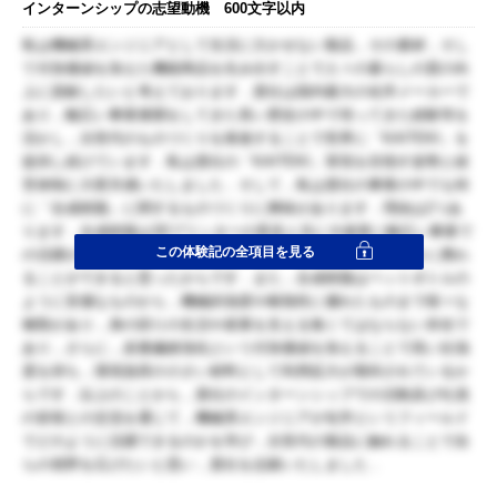
インターンシップの志望動機 600文字以内
私は機械系エンジニアとして生活に欠かせない製品，その素材，そし
て付加価値を加えた機能商品を生み出すことで人々の暮らしの質の向
上に貢献したいと考えております．貴社は国内最大の化学メーカーで
あり，幅広い事業展開をしてきた長い歴史の中で培ってきた経験等を
活かし，次世代のものづくりを推進することで世界に「KAITEKI」を
提供し続けています．私は貴社の「KAITEKI」実現を目指す姿勢と経
営体制に大変共感いたしました．そして，私は貴社の事業の中でも特
に「合成樹脂」に関するものづくりに興味があります．理由は2つあ
ります．合成樹脂は3Dプリンターの普及と共に今後更に幅広い事業で
この体験記の全項目を見る
の活躍が予想され，合成樹脂を通じて様々な製品のものづくりに携わ
ることができると思ったからです．また，合成樹脂はペットボトルの
ように安価なものから，機械的強度や耐熱性に優れたものまで様々な
種類があり，身の回りの生活や産業を支える無くてはならない存在で
あり，さらに，炭素繊維強化という付加価値を加えることで高い比強
度を持ち，環境負荷の小さい材料として利用拡大が期待されているか
らです．以上のことから，貴社のインターンシップでの活動及び社員
の皆様との交流を通じて，機械系エンジニアが化学というフィールド
でどのように活躍できるのかを学び，次世代の製品に触れることで自
らの視野を広げたいと思い，貴社を志願いたしました．