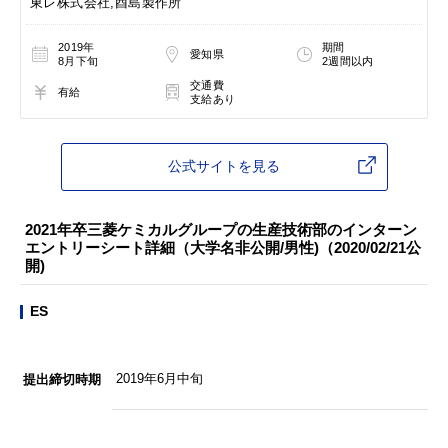
東レ株式会社,酉島製作所
2019年
期間
愛知県
8月下旬
2週間以内
交通費
有給
支給あり
公式サイトを見る
2021年卒三菱ケミカルグループの生産技術部のインターン
エントリーシート詳細（大学名非公開/男性)（2020/02/21公
開)
ES
2019年6月中旬
提出締切時期