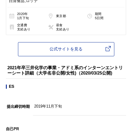
日清食品,ロッテ
2020年
期間
東京都
1月下旬
5日間
交通費
昼食
支給あり
支給あり
公式サイトを見る
2021年卒三井化学の事業・アドミ系のインターンエントリ
ーシート詳細（大学名非公開/女性)（2020/03/25公開)
ES
2019年11月下旬
提出締切時期
自己PR