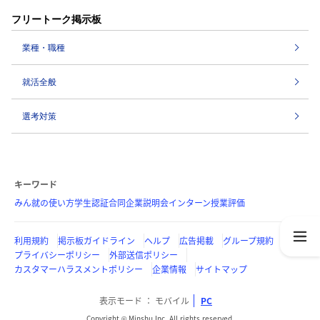
フリートーク掲示板
業種・職種
就活全般
選考対策
キーワード
みん就の使い方
学生認証
合同企業説明会
インターン
授業評価
利用規約
掲示板ガイドライン
ヘルプ
広告掲載
グループ規約
プライバシーポリシー
外部送信ポリシー
カスタマーハラスメントポリシー
企業情報
サイトマップ
表示モード
モバイル
PC
Copyright © Minshu Inc. All rights reserved.