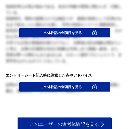
知的好奇心が私の強みである。自分の年齢や環境に関わらず、行動し
ている。
高校時代、理科の授業だけでは物足りず、基礎が技術として応用され
るまで知ることに面白さを感じ、学外の技術セミナーに複数参加し、
研究所を見学。それを自由研究と発表で同級生に伝えるうちに、その
この体験記の全項目を見る
伝え方や媒体に興味を持ち、今の学校へ進学。
大学でも広告の客観的分析だけでなく、当事者が語る戦略を聞きたい
と考え、企業の広報部が自社の戦略を共有し合う講義へ参加。また、
理系分野への関心もまだあるため、ロボット製作プロジェクトで、文
系学生ながらものづくりをしている。
エントリーシート記入時に注意した点やアドバイス
設問が1つしかなく、短いので、できるだけ印象に残ることを簡潔に
この体験記の全項目を見る
書き、興味を持ってもらえるように意識した。
このユーザーの選考体験記を見る