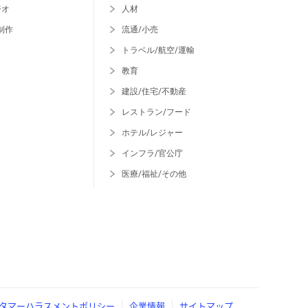
ジオ
人材
制作
流通/小売
トラベル/航空/運輸
教育
建設/住宅/不動産
レストラン/フード
ホテル/レジャー
インフラ/官公庁
医療/福祉/その他
タマーハラスメントポリシー
企業情報
サイトマップ