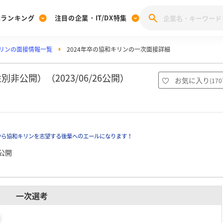
業ランキング
注目の企業・IT/DX特集
リンの面接情報一覧
2024年卒の協和キリンの一次面接詳細
注目の企業特集
みんなのIT業界新卒就職人気企業ランキング
みんな
[27卒] 本選考体験記投稿キャンペーン
28卒 注目企業特集
27卒 注目企業特集
みんなのDX企業就職ブランド調査
非公開）（2023/06/26公開）
お気に入り
(
170
注目のIT・DX企業特集
28卒 IT・DX企業特集
27卒 IT・DX企業特集
28卒
みんなのIT業界新卒就職人気企業ランキング
みんな
から協和キリンを志望する後輩へのエールになります！
企業研究
公開
一次選考