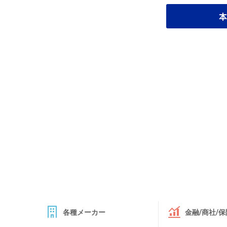
本
各種メーカー
金融/商社/保