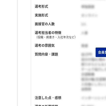
選考形式
単独面接
実施形式
オンライン
面接官の人数
2人
選考担当者の特徴
人事
（役職・肩書き・入社年次など）
選考の雰囲気
普通
質問内容・課題
自己PR
自分の強み/弱み
周りからどんな
チームで協力し
志望動機
就活の軸/志望
入社後にしたい
逆質問
注意した点・感想
インターンシッ