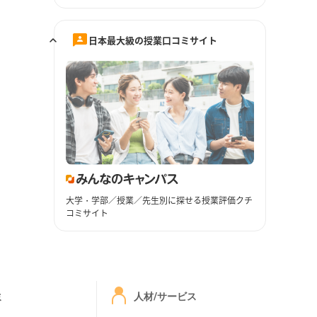
日本最大級の授業口コミサイト
大学・学部／授業／先生別に探せる授業評価クチ
コミサイト
ミ
人材/サービス