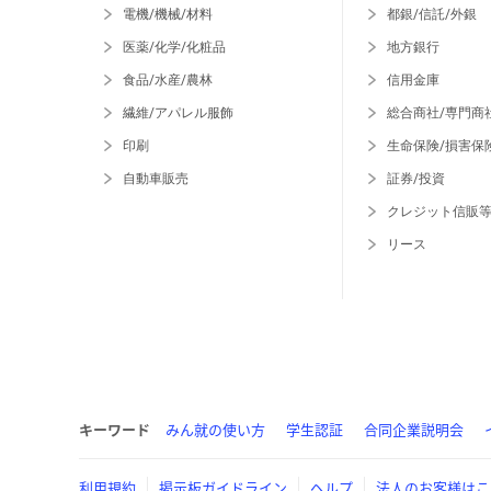
電機/機械/材料
都銀/信託/外銀
医薬/化学/化粧品
地方銀行
食品/水産/農林
信用金庫
繊維/アパレル服飾
総合商社/専門商
印刷
生命保険/損害保
自動車販売
証券/投資
クレジット信販
リース
キーワード
みん就の使い方
学生認証
合同企業説明会
利用規約
掲示板ガイドライン
ヘルプ
法人のお客様はこ