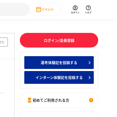
イベント
ログイン
ヘルプ
Event
の新卒就職人気企業ランキング
みんなのインターン人気企業ランキン
直近のイベント一覧
ログイン/会員登録
77
)
もっと見る
 IT・DX現場社員インタビュー
選考体験記を投稿する
の新卒就職人気企業ランキング
みんなのインターン人気企業ランキン
インターン体験記を投稿する
初めてご利用される方