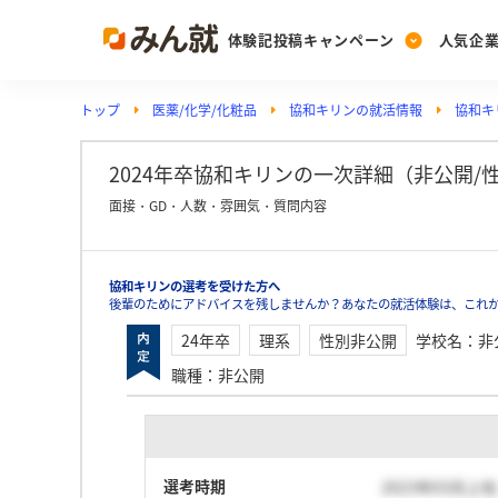
体験記投稿キャンペーン
人気企
トップ
医薬/化学/化粧品
協和キリンの就活情報
協和キ
Post
Ranking
PickUp
投稿する
ランキングを見る
注目の企業特集
2024年卒協和キリンの一次詳細（非公開/性別
面接・GD・人数・雰囲気・質問内容
Vote
協和キリンの選考を受けた方へ
投票する
後輩のためにアドバイスを残しませんか？あなたの就活体験は、これ
動画で知ろう！業界・
24年卒
理系
性別非公開
学校名
：
非
職種
：
非公開
選考時期
2023年03月上旬