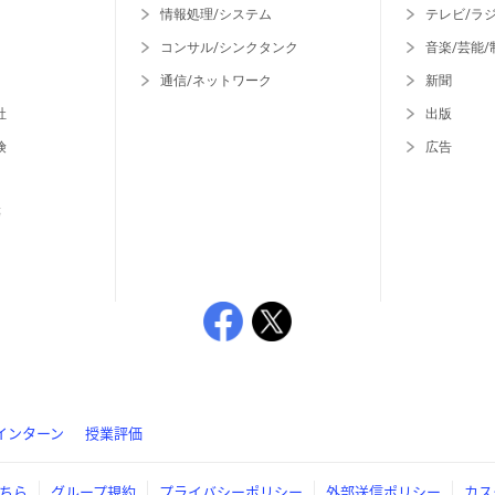
情報処理/システム
テレビ/ラ
コンサル/シンクタンク
音楽/芸能/
通信/ネットワーク
新聞
社
出版
険
広告
等
インターン
授業評価
ちら
グループ規約
プライバシーポリシー
外部送信ポリシー
カス