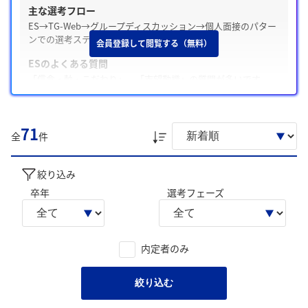
主な選考フロー
ES→TG-Web→グループディスカッション→個人面接のパター
ンでの選考ステップが多いです。
会員登録して閲覧する（無料）
ESのよくある質問
「信念・軸・こだわり」、「志望動機」の質問が多いです。
Webテスト・適性検査の有無
テストがあった / TG-Web
71
全
件
面接の特徴
面接は穏やかな雰囲気で、「志望動機」や「就活の軸・志望業
界とその理由」についてよく聞かれます。
絞り込み
卒年
選考フェーズ
内定承諾と辞退
内定承諾した学生は、「超ホワイト企業であるため」、「給料
面やワークライフバランスがしっかりとれそう」を主な理由と
しています。
内定者のみ
後輩へのアドバイス
「部門ごとの選考であるため、早期からキャリアプランと志望
絞り込む
部門の業務内容を具体的に結びつけて理解すること」、「自己
分析を徹底し、Our Credoへの共感を自分の経験と合わせて説