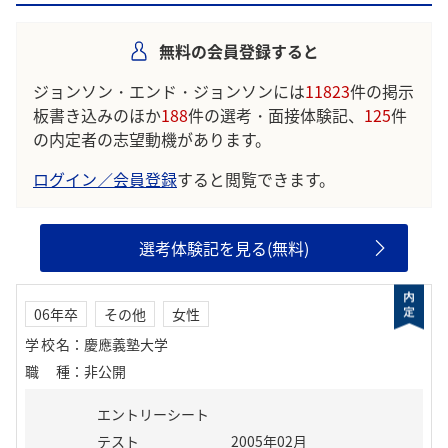
明できるようにすること」のような声が寄せられています。
無料の会員登録すると
学生の声を就職活動の参考にしましょう。
※AIを使用し、過去3年間のユーザー投稿を要約しています。実際
ジョンソン・エンド・ジョンソンには
11823
件の掲示
のユーザの投稿は下記の一覧からご確認ください。
板書き込みのほか
188
件の選考・面接体験記、
125
件
の内定者の志望動機があります。
ログイン／会員登録
すると閲覧できます。
選考体験記を見る(無料)
06年卒
その他
女性
学校名
：
慶應義塾大学
職種
：
非公開
エントリーシート
テスト
2005年02月