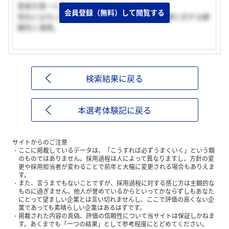
患者を第一に考えていること。
会員登録（無料）して閲覧する
他社にはない範囲の広さを持つ、グループの医療に対する網
羅性と連携。
検索結果に戻る
本選考体験記に戻る
サイトからのご注意
ここに掲載しているデータは、「こうすれば必ずうまくいく」という類
のものではありません。採用過程は人によって異なりますし、方針の変
更や採用担当者が変わることで前年と大幅に変更される場合もありえま
す。
また、言うまでもないことですが、採用過程に対する感じ方は主観的な
ものに過ぎません。他人が誉めているからといってかならずしもあなた
にとって望ましい企業とは言い切れませんし、ここで評価の高くない企
業であっても素晴らしい企業はあるはずです。
掲載された内容の真偽、評価の信頼性について当サイトは保証しかねま
す。あくまでも「一つの結果」として参考程度にとどめてください。