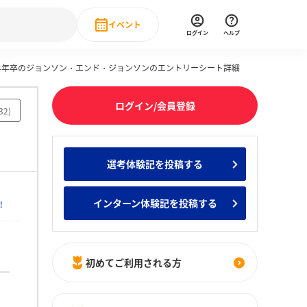
イベント
ログイン
ヘルプ
24年卒のジョンソン・エンド・ジョンソンのエントリーシート詳細
Event
の新卒就職人気企業ランキング
みんなのインターン人気企業ランキン
直近のイベント一覧
ログイン/会員登録
32
)
もっと見る
 IT・DX現場社員インタビュー
選考体験記を投稿する
の新卒就職人気企業ランキング
みんなのインターン人気企業ランキン
インターン体験記を投稿する
！
初めてご利用される方