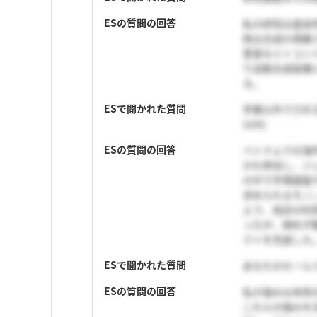
ESの質問の回答
私の研究は虚血
剤は合成の煩雑
豊富なミトコン
り自動合成装置
る。
ESで聞かれた質問
学業以外で力を
以内）
ESの質問の回答
ベトナムでの海
かれ参加し、ジ
の中で市場調査
求められるモノ
よう、他店の利
ったが、諦めず
クトを完遂した
ESで聞かれた質問
あなたのセール
ESの質問の回答
私の強みは未知
これらの強みを