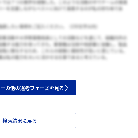
トでは７つの業界を経験した。このような活動の中でチームの推進
バーを支援しながらベストに向けて邁進するのが私の持ち味であ
強調したい事柄をご記入ください。（150文字以内）
営業活動や大学祭事務局員としての活動などを通じて、組織内外の
協働する能力を培ってきた。薬事職は当局や他部署と協働し、製品
段階に関与するため、これらの経験と親和性が高いと感じている。
職は私の能力を大いに活かせる仕事であると考えている。
ザーの他の選考フェーズを見る
検索結果に戻る