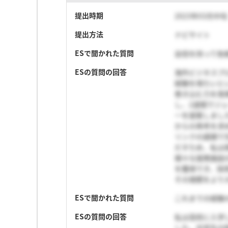
提出時期
2023年03月中旬
提出方法
ナビサイト
ESで聞かれた質問
自信を持って他
ESの質問の回答
海外ビジネスプ
経験を得たいと
巻き込む力を発
し、2週間でジ
ーを提案しまし
からの再考を求
リンクの調理で
だすため、私は
様々な提携施設
を獲得でき、採
その規模をより
ESで聞かれた質問
これまでの経験
ESの質問の回答
私は高校に入学
した。中学生の