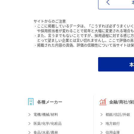
サイトからのご注意
ここに掲載しているデータは、「こうすれば必ずうまくいく
や採用担当者が変わることで前年と大幅に変更される場合も
また、言うまでもないことですが、採用過程に対する感じ方
とって望ましい企業とは言い切れませんし、ここで評価の高
掲載された内容の真偽、評価の信頼性について当サイトは保
本
各種メーカー
金融/商社/保
電機/機械/材料
都銀/信託/外銀
医薬/化学/化粧品
地方銀行
食品/水産/農林
信用金庫