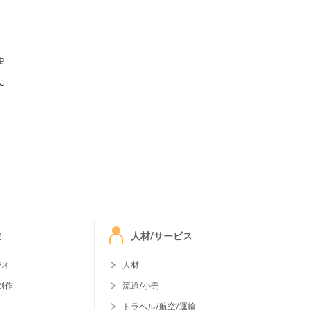
更
に
ミ
人材/サービス
ジオ
人材
制作
流通/小売
トラベル/航空/運輸