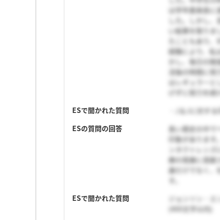
は学年委員長に
した。しかし、高
い結果を取りま
たこともあり、
経験により、私
かし、毎日の勉
活後の時間に努
はレギュラーと
げずに努力を続
ESで聞かれた質問
・J＆Jに対する
ESの質問の回答
長い歴史の中で
印象があります
ンタクトレンズ
療の発展に貢献さ
康だけでなく、
す。
ESで聞かれた質問
ジョンソン・エ
(400文字以内)