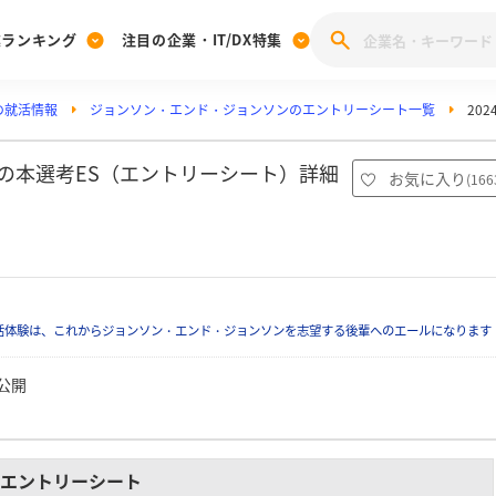
業ランキング
注目の企業・IT/DX特集
の就活情報
ジョンソン・エンド・ジョンソンのエントリーシート一覧
20
注目の企業特集
みんなのIT業界新卒就職人気企業ランキング
みんな
[27卒] 本選考体験記投稿キャンペーン
28卒 注目企業特集
27卒 注目企業特集
みんなのDX企業就職ブランド調査
ンの本選考ES（エントリーシート）詳細
お気に入り
(
166
）
注目のIT・DX企業特集
28卒 IT・DX企業特集
27卒 IT・DX企業特集
28卒
みんなのIT業界新卒就職人気企業ランキング
みんな
企業研究
活体験は、これからジョンソン・エンド・ジョンソンを志望する後輩へのエールになります
公開
エントリーシート