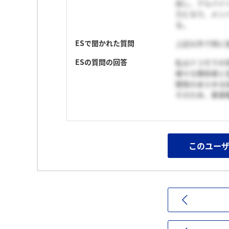
加し、アルバイ
力となり、メン
る。
ESで聞かれた質問
上記以外で特に
ESの質問の回答
私はドコモでの
様々な関係者と
開発のあらゆる
そのため、薬事
このユー