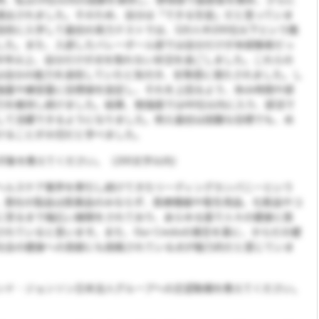
選出されました。そのため、自分は「できる生徒」だと思っていま
校に入学して最初の実力テストでは、320人中200位以下という酷
した。また、入部したバレーボール部では自分だけが未経験者だっ
半年以上、自分だけが点を取れない状況を過ごしました。これらの
は自分の能力を過信していたと気付き、劣等感に満たされました。し
強量や練習量に目標値を設定し、それを上回るよう、休み時間や部
力を維持し続けました。結果、勉強面では40位以内に入り、部活で
して活躍できるようになりました。例え最初は困難な目標でも、め
けることが大切だと学べました。
印象を教えてください。（200文字以内）
ヘルスケア業界を牽引し続けてきたリーディングカンパニーという
。貴社の製品は医薬品のみならず、医療機器や衛生用品、化粧品やコ
に至るまで幅広い展開をされており、あらゆる面で人々の健康と医
れていると思います。また、Our Credoの理念を基に、からだの健
社会の健康への貢献にも挑戦されている点が魅力的だと感じていま
ンド・ジョンソン日本法人グループへの志望動機を教えてください。