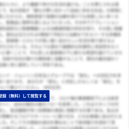
億の人々に、より健康で幸せな生活を届ける」ことを夢とされる貴
とで、私の目指す「誰もが夢に向かって自由に歩める社会」の実現に
感じたからだ。病院実習で長期の治療を受けても改善しない多くの
し、医薬品に限界を感じるようになった。その中でアブレーション
脈形成術など医療機器による治療選択肢の存在を知り、その高い発展
た。貴社は注力される4領域で予防から治療までをカバーする多種多
し、患者様一人ひとりが思い描く自分らしい生活を取り戻せるよ
尽力されている。そのような貴社で画期的な利便性と有効性をもつ
へと導くことで、今も苦しむ患者様の下に新たな希望を届けていきた
。当局や社内の様々な関係者と協働することで、貴社の最先端のソ
迅速に世に提供していく所存である。
エンド・ジョンソン日本法人グループでは 「変化」 への対応力を求
くあります。 あなたが 「変化」 に対応したもしくは 「変化」 を
いて教えてください。 (400文字)
登録（無料）して閲覧する
の営業コンサルタントにおいて、コロナ禍の集客数低下による訴求
すべく、店内の既存の案内フローを変革した。これはスタッフの代
当し、各店舗様が持つ目標値の達成に貢献する仕事である。私はま
を管轄するフロアマネージャーに張り付き、どのお客様に自分が入る
した。そしてその商談の成功を重ねることで訴求能力を認めて頂
ーの実行に成功した。これは依頼されたお客様にのみ付くのではな