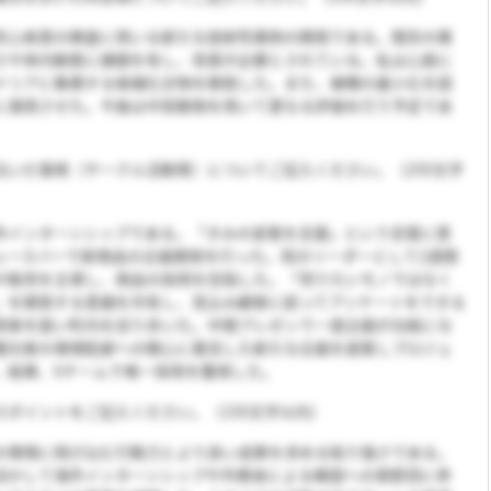
性心疾患の検査に用いる新たな放射性薬剤の開発である。既存の薬
さや体内動態に課題を有し、改善が必要とされている。私は心筋に
ドリアに集積する候補化合物を開発した。また、被曝の最小化を図
に適用させた。今後は中型動物を用いて更なる評価を行う予定であ
注いだ事柄（サークル活動等）についてご記入ください。（250文字
外インターンシップである。「きみの変態を支援」という言葉に惹
ュースバーで新商品の企画開発を行った。班のリーダーとして2週間
や販売を主導し、商品の採用を目指した。「売りたいモノではなく
」を開発する意識を共有し、見込み顧客に絞ってアンケートをできる
用客を狙い町内を巡り歩いた。中間プレゼンで一度企画が白紙にな
観光客の環境配慮への関心に着目した新たな企画を提案しプロジェ
。結果、6チームで唯一採用を獲得した。
スポイントをご記入ください。（150文字以内）
の環境に飛び込む行動力とより良い成果を求める粘り強さである。
活かして海外インターンシップや外務省による韓国への使節団に参