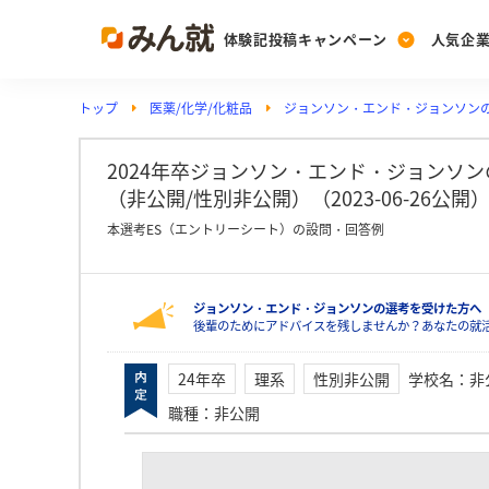
体験記投稿キャンペーン
人気企
トップ
医薬/化学/化粧品
ジョンソン・エンド・ジョンソン
Post
Ranking
PickUp
投稿する
ランキングを見る
注目の企業特集
2024年卒ジョンソン・エンド・ジョンソ
（非公開/性別非公開）（2023-06-26公開
本選考ES（エントリーシート）の設問・回答例
Vote
投票する
ジョンソン・エンド・ジョンソンの選考を受けた方へ
動画で知ろう！業界・
後輩のためにアドバイスを残しませんか？あなたの就
24年卒
理系
性別非公開
学校名
：
非
職種
：
非公開