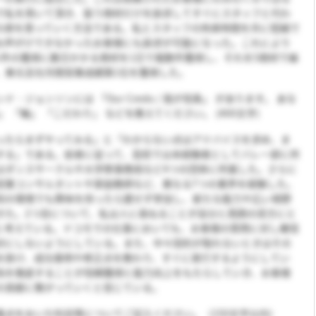
で私を用いて頂き、狙う商材だけを訴求してすぐにスタッフと代わ
の席を周っていく方法である。私とスタッフの拘束時間を共に短縮で
お声がけできなかったお客様にも訴求が可能になった。これにより
1件の獲得に数日かかる商材を1日で複数件獲得し、それを5商材で繰
、東北支社月間営業成績第1位を獲得した。
・ジョンソンには 「Our Credo / 我が信条」 があります。 あな
」 「軸」 「こだわり」 などを教えてください。 (400文字)
ったらまずやってみる」と「わからない点はアドバイスを求め、ま
する」である。前者に従って、高校では未経験者としてバレー部に所
はダンスサークルや大学祭事務局など4つの団体に所属した。さらに
営業コンサルタントや家庭教師など、異なる7つの業界を経験した。
知の環境でも興味を持ったら臆せず参加し、新たな能力や広い視野
きた。2つ目について、私は人に尋ねることが自分と周囲の双方にと
と考えている。ドコモでの仕事においても、お客様の質問に対し確信
対にしないようにしている。また、中々契約が取れないときはその
を掛け、成功事例や修正点を教わり、すぐに実行するようにしてい
為を徹底することが信頼獲得と能力向上をもたらしていき、お客様
の貢献に繋がっていくと信じている。
重点をおいた科目等についてご記入ください。（150文字以内）