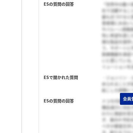
ESの質問の回答
「世界中の数十
社で活躍するこ
最も近づけると
患者様にお会い
やバルーン肺動
性に希望を感じ
様な製品を提供
う、サポートに
医療機器を承認
いと感じている
リューションを
ESで聞かれた質問
・ジョンソン・
められることが良
起こした経験につ
会員
ESの質問の回答
ドコモ代理店で
機会減少に対応
わりに商談を担
ず、案内や予約
べきか都度交渉
き、新たなフロ