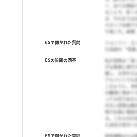
く、全ての商談
ることで、多く
き、それまでは
スタッフ全員で
り返した。結果
ESで聞かれた質問
ジョンソン・エンド
た自身の 「信条
ESの質問の回答
私の信条は「迷
ずは素直に実行
属し、大学から
アルバイトでも
このように、未
の獲得に努めて
って大切である
のない回答は絶
場で社員に電話
る。これらの行
と会社の双方へ
ESで聞かれた質問
研究課題または