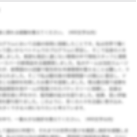
者に誇れる経験を教えてください。（400文字以内）
ログラムにおいて企画の採用に挑戦したことです。私は世界で働く
いう思いからベトナムでのプログラムに参加し、そこで自身の人を
揮しました。英語も満足に通じない環境の中で現地スタッフと連携
ュースバーの新商品を企画開発しました。私のチームは当初スムージ
たが、新興国の小店舗で衛生的な冷凍環境を整えることは難しく、0
められました。そこで私は観光客の環境問題への関心に着目し、ド
生じる廃材を利用したお菓子を提案しました。残る数日間で成果を
商品開発を他チームが配属されたパティスリーに依頼し、自身は
の責任者に声をかけ、販売網の拡大を図りました。結果、高い評価
用を勝ち取りました。このように、多くの人々を企画に巻き込み、
大きくできる人材になりたいと考えています。
の中で、一番大きな挫折を教えてください。（400文字以内）
して最初の1年間で、それまでの世界の狭さを痛感し挫折を経験しま
時、私は10位以内の成績を保持し、野球部で副部長を務め、さらに