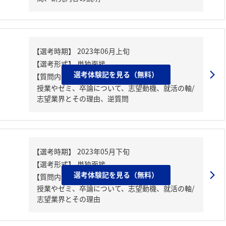
選考体験記を見る（無料）
【質問内容・課題】
授業やゼミ、卒論について、志望動機、就活の軸/
志望業界とその理由、逆質問
選考体験記を見る（無料）
【質問内容・課題】
授業やゼミ、卒論について、志望動機、就活の軸/
志望業界とその理由