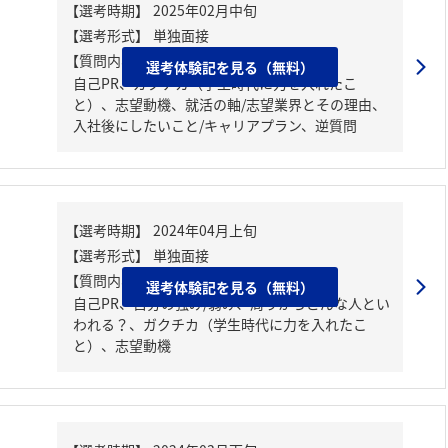
【質問内容・課題】
選考体験記を見る（無料）
自己PR、ガクチカ（学生時代に力を入れたこ
と）、志望動機、就活の軸/志望業界とその理由、
入社後にしたいこと/キャリアプラン、逆質問
【質問内容・課題】
選考体験記を見る（無料）
自己PR、自分の強み/弱み、周りからどんな人とい
われる？、ガクチカ（学生時代に力を入れたこ
と）、志望動機