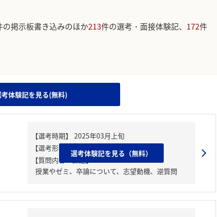
件の掲示板書き込みのほか
213
件の選考・面接体験記、
172
件
。
選考体験記を見る(無料)
選考体験記を見る（無料）
【質問内容・課題】
授業やゼミ、卒論について、志望動機、逆質問