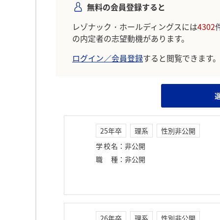
無料の会員登録すると
レゾナック・ホールディングスには
4302
の内定者の志望動機があります。
ログイン／会員登録
すると閲覧できます
25年卒
理系
性別非公開
学校名
：
非公開
職種
：
非公開
26年卒
理系
性別非公開