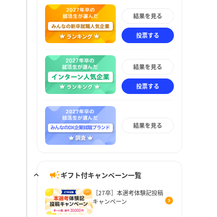
結果を見る
投票する
結果を見る
投票する
結果を見る
ギフト付キャンペーン一覧
［27卒］本選考体験記投稿
キャンペーン