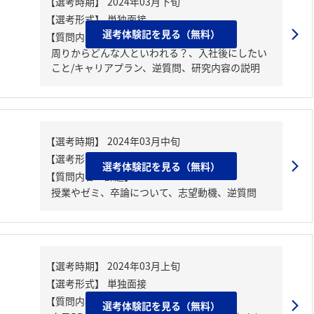
選考体験記を見る（無料）
【質問内容・課題】
周りからどんな人といわれる？、入社後にしたい
こと/キャリアプラン、逆質問、研究内容の説明
選考体験記を見る（無料）
【質問内容・課題】
授業やゼミ、卒論について、志望動機、逆質問
【質問内容・課題】
選考体験記を見る（無料）