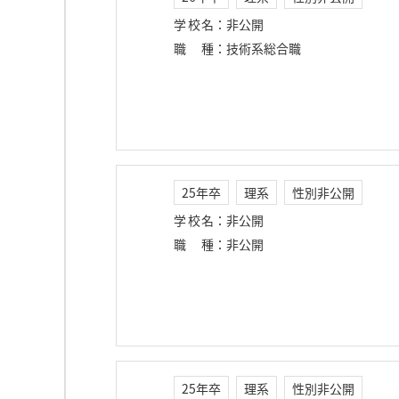
学校名
：
非公開
職種
：
技術系総合職
25年卒
理系
性別非公開
学校名
：
非公開
職種
：
非公開
25年卒
理系
性別非公開