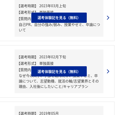
選考体験記を見る（無料）
【質問内容・課題】
自己PR、自分の強み/弱み、授業やゼミ、卒論につ
いて
【質問内容・課題】
選考体験記を見る（無料）
なぜ今の大学、学部を選んだか、授業やゼミ、卒
論について、志望動機、就活の軸/志望業界とその
理由、入社後にしたいこと/キャリアプラン