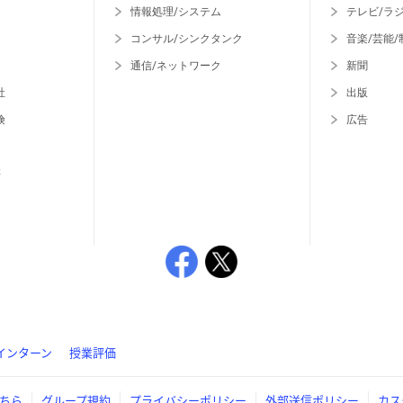
情報処理/システム
テレビ/ラ
コンサル/シンクタンク
音楽/芸能/
通信/ネットワーク
新聞
社
出版
険
広告
等
インターン
授業評価
ちら
グループ規約
プライバシーポリシー
外部送信ポリシー
カス