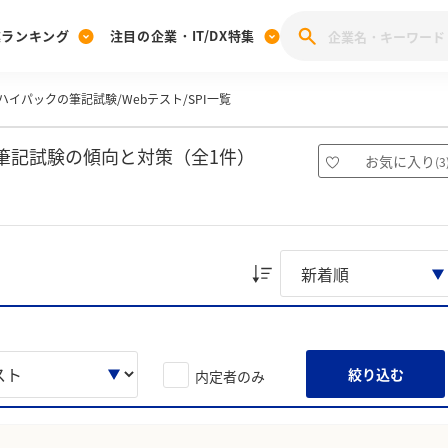
業ランキング
注目の企業・IT/DX特集
ハイパックの筆記試験/Webテスト/SPI一覧
注目の企業特集
みんなのIT業界新卒就職人気企業ランキング
みんな
[27卒] 本選考体験記投稿キャンペーン
28卒 注目企業特集
27卒 注目企業特集
みんなのDX企業就職ブランド調査
筆記試験の傾向と対策（全1件）
お気に入り
(
3
注目のIT・DX企業特集
28卒 IT・DX企業特集
27卒 IT・DX企業特集
28卒
みんなのIT業界新卒就職人気企業ランキング
みんな
企業研究
絞り込む
内定者のみ