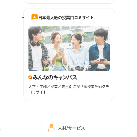
日本最大級の授業口コミサイト
大学・学部／授業／先生別に探せる授業評価クチ
コミサイト
ミ
人材/サービス