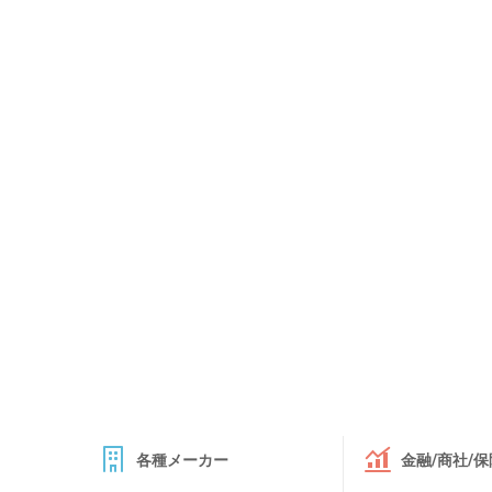
各種メーカー
金融/商社/保