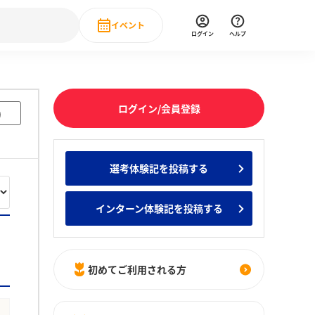
イベント
ログイン
ヘルプ
Event
の新卒就職人気企業ランキング
みんなのインターン人気企業ランキン
直近のイベント一覧
ログイン/会員登録
)
もっと見る
 IT・DX現場社員インタビュー
選考体験記を投稿する
の新卒就職人気企業ランキング
みんなのインターン人気企業ランキン
インターン体験記を投稿する
初めてご利用される方