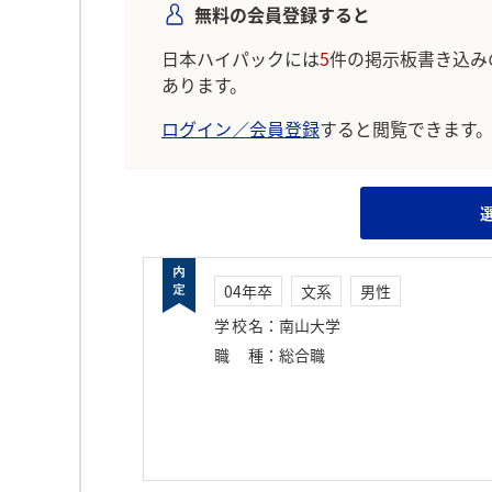
無料の会員登録すると
日本ハイパックには
5
件の掲示板書き込み
あります。
ログイン／会員登録
すると閲覧できます
04年卒
文系
男性
学校名
：
南山大学
職種
：
総合職