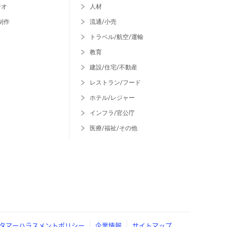
ジオ
人材
制作
流通/小売
トラベル/航空/運輸
教育
建設/住宅/不動産
レストラン/フード
ホテル/レジャー
インフラ/官公庁
医療/福祉/その他
タマーハラスメントポリシー
企業情報
サイトマップ