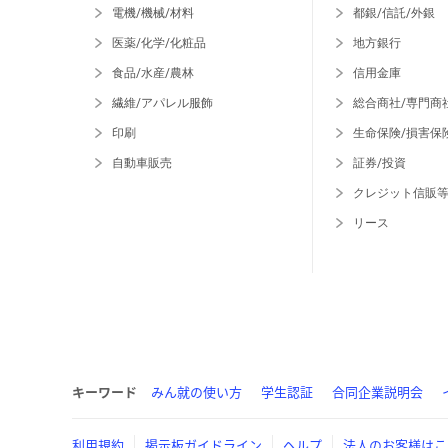
電機/機械/材料
都銀/信託/外銀
医薬/化学/化粧品
地方銀行
食品/水産/農林
信用金庫
繊維/アパレル服飾
総合商社/専門商
印刷
生命保険/損害保
自動車販売
証券/投資
クレジット信販
リース
キーワード
みん就の使い方
学生認証
合同企業説明会
利用規約
掲示板ガイドライン
ヘルプ
法人のお客様はこ