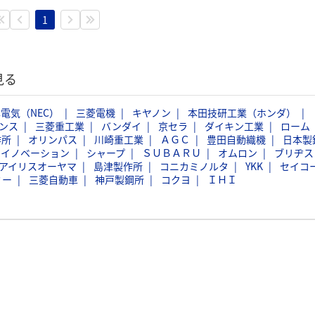
1
見る
電気（NEC）
三菱電機
キヤノン
本田技研工業（ホンダ）
ンス
三菱重工業
バンダイ
京セラ
ダイキン工業
ローム
作所
オリンパス
川崎重工業
ＡＧＣ
豊田自動織機
日本製
スイノベーション
シャープ
ＳＵＢＡＲＵ
オムロン
ブリヂス
アイリスオーヤマ
島津製作所
コニカミノルタ
YKK
セイコ
ミー
三菱自動車
神戸製鋼所
コクヨ
ＩＨＩ