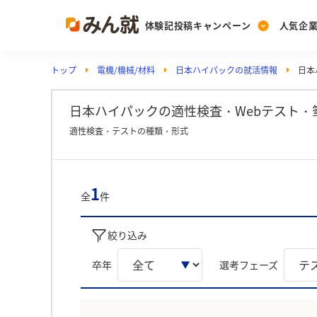
体験記投稿キャンペーン
人気企
トップ
電機/機械/材料
日本ハイパックの就活情報
日本
Post
Ranking
PickUp
投稿する
ランキングを見る
注目の企業特集
日本ハイパックの適性検査・Webテスト・
適性検査・テストの種類・形式
Vote
投票する
1
全
件
動画で知ろう！業界・
絞り込み
卒年
選考フェーズ