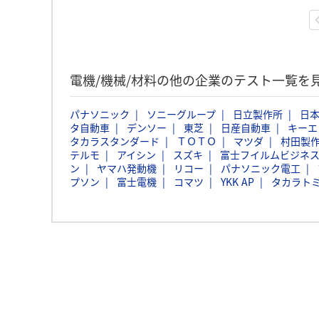
電機/機械/材料の他の企業のテスト一覧を
パナソニック
ソニーグループ
日立製作所
日本
タ自動車
デンソー
東芝
日産自動車
キーエ
タカラスタンダード
ＴＯＴＯ
マツダ
村田製
テルモ
アイシン
スズキ
富士フイルムビジネ
ン
ヤマハ発動機
リコー
パナソニック電工
プソン
富士電機
コマツ
YKK AP
タカラト