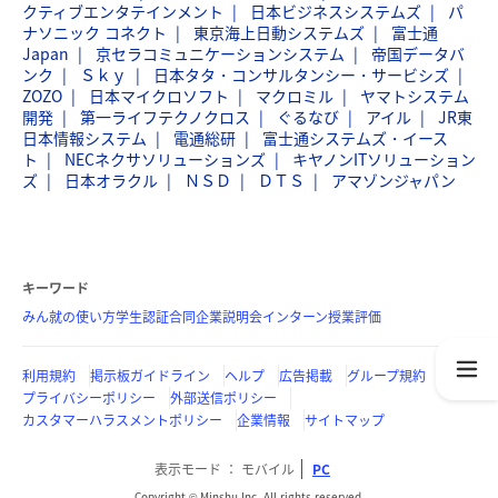
クティブエンタテインメント
日本ビジネスシステムズ
パ
ナソニック コネクト
東京海上日動システムズ
富士通
Japan
京セラコミュニケーションシステム
帝国データバ
ンク
Ｓｋｙ
日本タタ・コンサルタンシー・サービシズ
ZOZO
日本マイクロソフト
マクロミル
ヤマトシステム
開発
第一ライフテクノクロス
ぐるなび
アイル
JR東
日本情報システム
電通総研
富士通システムズ・イース
ト
NECネクサソリューションズ
キヤノンITソリューション
ズ
日本オラクル
ＮＳＤ
ＤＴＳ
アマゾンジャパン
キーワード
みん就の使い方
学生認証
合同企業説明会
インターン
授業評価
利用規約
掲示板ガイドライン
ヘルプ
広告掲載
グループ規約
プライバシーポリシー
外部送信ポリシー
カスタマーハラスメントポリシー
企業情報
サイトマップ
表示モード
モバイル
PC
Copyright © Minshu Inc. All rights reserved.