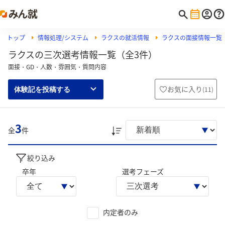
トップ
情報処理/システム
ラクスの就活情報
ラクスの面接情報一覧
ラクスの三次選考情報一覧（全3件）
面接・GD・人数・雰囲気・質問内容
お気に入り
(
11
)
体験記を投稿する
3
全
件
絞り込み
卒年
選考フェーズ
内定者のみ