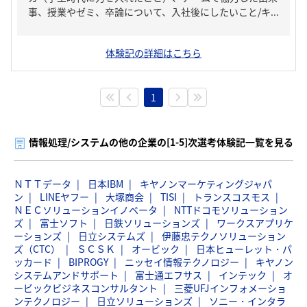
事、授業やゼミ、卒論について、入社後にしたいこと/キ...
体験記の詳細はこちら
1
情報処理/システムの他の企業の[1-5]次選考体験記一覧を見る
ＮＴＴデータ
日本IBM
キヤノンマーケティングジャパ
ン
LINEヤフー
大塚商会
TISI
トランスコスモス
ＮＥＣソリューションイノベータ
NTTドコモソリューション
ズ
富士ソフト
日鉄ソリューションズ
ワークスアプリケ
ーションズ
日立システムズ
伊藤忠テクノソリューション
ズ（CTC）
ＳＣＳＫ
オービック
日本ヒューレット・パ
ッカード
BIPROGY
ニッセイ情報テクノロジー
キヤノン
システムアンドサポート
富士通エフサス
インテック
オ
ービックビジネスコンサルタント
三菱UFJインフォメーショ
ンテクノロジー
日立ソリューションズ
ソニー・インタラ