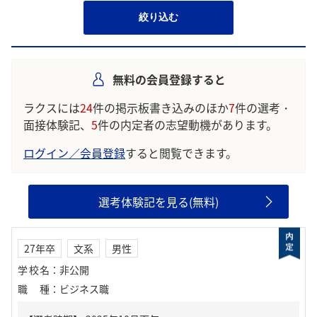
絞り込む
無料の会員登録すると
ラクスには
24
件の掲示板書き込みのほか
7
件の選考・
面接体験記、
5
件の内定者の志望動機があります。
ログイン／会員登録
すると閲覧できます。
選考体験記を見る(無料)
27年卒
文系
男性
学校名
：
非公開
職種
：
ビジネス職