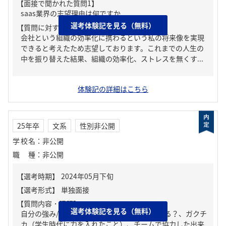
【面接で聞かれた質問1】
saas業界の志望理由は何ですか
選考体験記を見る（無料）
【質問に対する回答1】
会社という組織の効率化に携わるという私の将来像を実現
できると考えたため志望しております。これまでの人生の
中を振り替えた結果、組織の効率化、ストレスを無くす...
体験記の詳細はこちら
25年卒
文系
性別非公開
学校名
：
非公開
職種
：
非公開
【質問内容・課題】
選考体験記を見る（無料）
自分の強み/弱み、周りからどんな人といわれる？、ガクチ
カ（学生時代に力を入れたこと）、チームで協力した出来