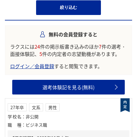
絞り込む
無料の会員登録すると
ラクスには
24
件の掲示板書き込みのほか
7
件の選考・
面接体験記、
5
件の内定者の志望動機があります。
ログイン／会員登録
すると閲覧できます。
選考体験記を見る(無料)
27年卒
文系
男性
学校名
：
非公開
職種
：
ビジネス職