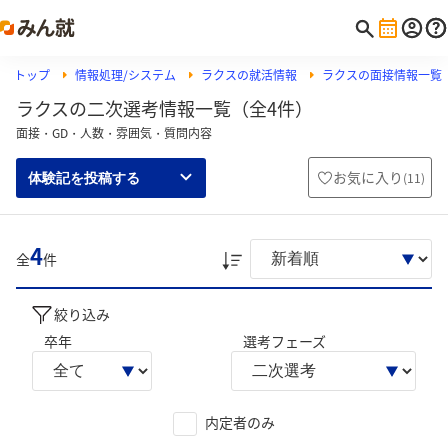
トップ
情報処理/システム
ラクスの就活情報
ラクスの面接情報一覧
ラクスの二次選考情報一覧（全4件）
面接・GD・人数・雰囲気・質問内容
お気に入り
(
11
)
体験記を投稿する
4
全
件
絞り込み
卒年
選考フェーズ
内定者のみ