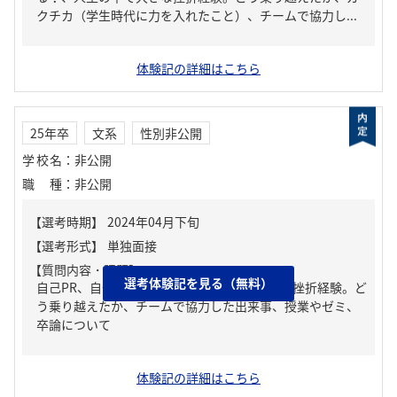
クチカ（学生時代に力を入れたこと）、チームで協力し...
体験記の詳細はこちら
25年卒
文系
性別非公開
学校名
：
非公開
職種
：
非公開
【質問内容・課題】
選考体験記を見る（無料）
自己PR、自分の強み/弱み、人生の中で大きな挫折経験。ど
う乗り越えたか、チームで協力した出来事、授業やゼミ、
卒論について
体験記の詳細はこちら