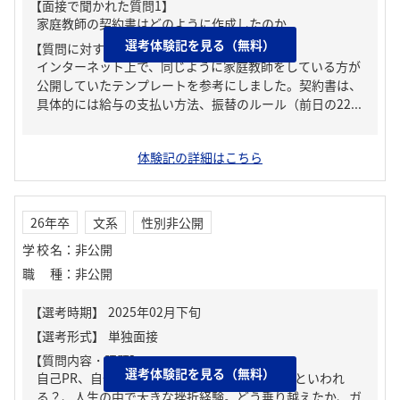
【面接で聞かれた質問1】
家庭教師の契約書はどのように作成したのか
選考体験記を見る（無料）
【質問に対する回答1】
インターネット上で、同じように家庭教師をしている方が
公開していたテンプレートを参考にしました。契約書は、
具体的には給与の支払い方法、振替のルール（前日の22...
体験記の詳細はこちら
26年卒
文系
性別非公開
学校名
：
非公開
職種
：
非公開
【質問内容・課題】
選考体験記を見る（無料）
自己PR、自分の強み/弱み、周りからどんな人といわれ
る？、人生の中で大きな挫折経験。どう乗り越えたか、ガ