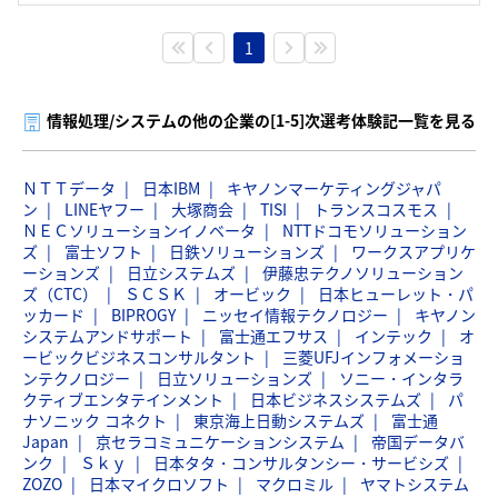
1
情報処理/システムの他の企業の[1-5]次選考体験記一覧を見る
ＮＴＴデータ
日本IBM
キヤノンマーケティングジャパ
ン
LINEヤフー
大塚商会
TISI
トランスコスモス
ＮＥＣソリューションイノベータ
NTTドコモソリューション
ズ
富士ソフト
日鉄ソリューションズ
ワークスアプリケ
ーションズ
日立システムズ
伊藤忠テクノソリューション
ズ（CTC）
ＳＣＳＫ
オービック
日本ヒューレット・パ
ッカード
BIPROGY
ニッセイ情報テクノロジー
キヤノン
システムアンドサポート
富士通エフサス
インテック
オ
ービックビジネスコンサルタント
三菱UFJインフォメーショ
ンテクノロジー
日立ソリューションズ
ソニー・インタラ
クティブエンタテインメント
日本ビジネスシステムズ
パ
ナソニック コネクト
東京海上日動システムズ
富士通
Japan
京セラコミュニケーションシステム
帝国データバ
ンク
Ｓｋｙ
日本タタ・コンサルタンシー・サービシズ
ZOZO
日本マイクロソフト
マクロミル
ヤマトシステム