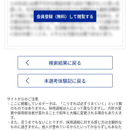
人の生活に必要不可欠な商品を扱う会社で働きたいと思い志
望した。生活用品を扱う会社の中でも中間財から最終消費財
まで幅広く扱う事で、幅広い仕事に関わることが出来る。ま
会員登録（無料）して閲覧する
た競合他社と比較しても、営業志望の自分にとっては魅力的
な商品が多いと感じた。生涯働き続けることも、転職のため
に自分を磨くことも、どちらも可能な企業であると思う。
検索結果に戻る
本選考体験記に戻る
サイトからのご注意
ここに掲載しているデータは、「こうすれば必ずうまくいく」という類
のものではありません。採用過程は人によって異なりますし、方針の変
更や採用担当者が変わることで前年と大幅に変更される場合もありえま
す。
また、言うまでもないことですが、採用過程に対する感じ方は主観的な
ものに過ぎません。他人が誉めているからといってかならずしもあなた