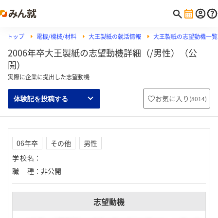
トップ
電機/機械/材料
大王製紙の就活情報
大王製紙の志望動機一覧
2006年卒大王製紙の志望動機詳細（/男性）（公
開）
実際に企業に提出した志望動機
お気に入り
(
8014
)
体験記を投稿する
06年卒
その他
男性
学校名
：
職種
：
非公開
志望動機