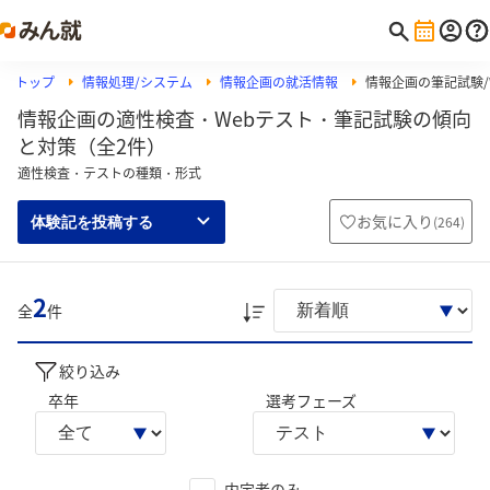
トップ
情報処理/システム
情報企画の就活情報
情報企画の筆記試験/W
情報企画の適性検査・Webテスト・筆記試験の傾向
と対策（全2件）
適性検査・テストの種類・形式
お気に入り
(
264
)
体験記を投稿する
2
全
件
絞り込み
卒年
選考フェーズ
内定者のみ