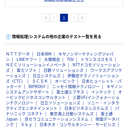
1
情報処理/システムの他の企業のテスト一覧を見る
ＮＴＴデータ
日本IBM
キヤノンマーケティングジャパ
ン
LINEヤフー
大塚商会
TISI
トランスコスモス
ＮＥＣソリューションイノベータ
NTTドコモソリューション
ズ
富士ソフト
日鉄ソリューションズ
ワークスアプリケ
ーションズ
日立システムズ
伊藤忠テクノソリューション
ズ（CTC）
ＳＣＳＫ
オービック
日本ヒューレット・パ
ッカード
BIPROGY
ニッセイ情報テクノロジー
キヤノン
システムアンドサポート
富士通エフサス
インテック
オ
ービックビジネスコンサルタント
三菱UFJインフォメーショ
ンテクノロジー
日立ソリューションズ
ソニー・インタラ
クティブエンタテインメント
日本ビジネスシステムズ
パ
ナソニック コネクト
東京海上日動システムズ
富士通
Japan
京セラコミュニケーションシステム
帝国データバ
ンク
Ｓｋｙ
日本タタ・コンサルタンシー・サービシズ