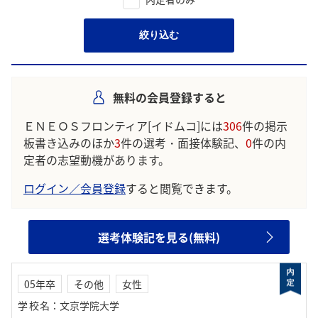
絞り込む
無料の会員登録すると
ＥＮＥＯＳフロンティア[イドムコ]には
306
件の掲示
板書き込みのほか
3
件の選考・面接体験記、
0
件の内
定者の志望動機があります。
ログイン／会員登録
すると閲覧できます。
選考体験記を見る(無料)
05年卒
その他
女性
学校名
：
文京学院大学