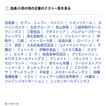
流通/小売の他の企業のテスト一覧を見る
高島屋
セブン‐イレブン・ジャパン
イオンリテール
ヨ
ドバシカメラ
丸井グループ
青山商事
三越伊勢丹ホール
ディングス
三菱食品
アダストリア
パルグループホール
ディングス
資生堂販売
イオン
ファミリーマート
伊
勢丹
三越
イトーヨーカ堂
良品計画
ローソン
そ
ごう・西武
大丸松坂屋百貨店
ユナイテッドアローズ
千
趣会
フェリシモ
伊藤忠食品
コスモス薬品
スズケ
ン
ルミネ
E・H
阪急阪神百貨店
プリモジャパン
ＡＯＫＩホールディングス
アニメイト
ＪＡＬＵＸ
トゥ
モローランド
ベルーナ
赤ちゃん本舗
ワールドストアパ
ートナーズ
チュチュアンナ
カインズ
ＩＤＯＭ
イプ
サ
サンドラッグ
平和堂
スギホールディングス
因幡
電機産業
イズミ
ジェイアール西日本伊勢丹
JA横浜
ジャパンイマジネーション
ニッセンホールディングス
キーワード