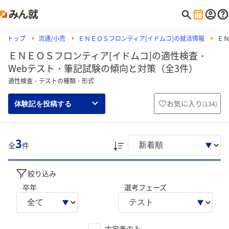
トップ
流通/小売
ＥＮＥＯＳフロンティア[イドムコ]の就活情報
ＥＮ
ＥＮＥＯＳフロンティア[イドムコ]の適性検査・
Webテスト・筆記試験の傾向と対策（全3件）
適性検査・テストの種類・形式
お気に入り
(
134
)
体験記を投稿する
3
全
件
絞り込み
卒年
選考フェーズ
内定者のみ