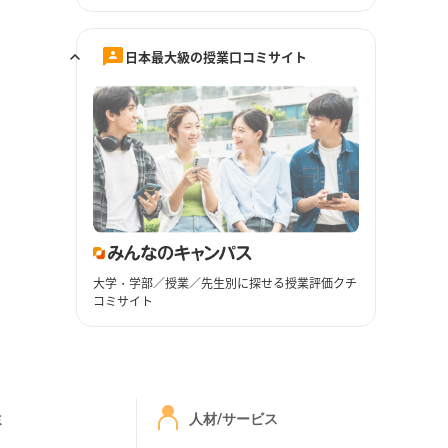
日本最大級の授業口コミサイト
大学・学部／授業／先生別に探せる授業評価クチ
コミサイト
ミ
人材/サービス