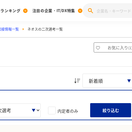
業ランキング
注目の企業・IT/DX特集
面接情報一覧
ネオスの二次選考一覧
注目の企業特集
みんなのIT業界新卒就職人気企業ランキング
みんな
[27卒] 本選考体験記投稿キャンペーン
28卒 注目企業特集
27卒 注目企業特集
みんなのDX企業就職ブランド調査
お気に入り
(
1
注目のIT・DX企業特集
28卒 IT・DX企業特集
27卒 IT・DX企業特集
28卒
みんなのIT業界新卒就職人気企業ランキング
みんな
企業研究
絞り込む
内定者のみ