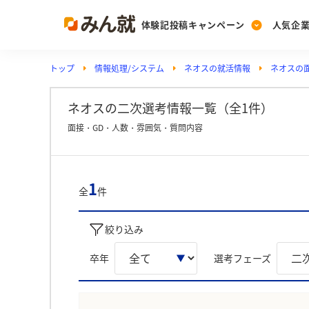
体験記投稿キャンペーン
人気企
トップ
情報処理/システム
ネオスの就活情報
ネオスの
Post
Ranking
PickUp
投稿する
ランキングを見る
注目の企業特集
ネオスの二次選考情報一覧（全1件）
面接・GD・人数・雰囲気・質問内容
Vote
投票する
1
全
件
動画で知ろう！業界・
絞り込み
卒年
選考フェーズ