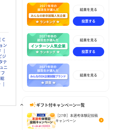
結果を見る
投票する
ＥＣ
結果を見る
ョン
ド
投票する
ビジ
タテ
ュニ
ソフ
結果を見る
通総
Ｄ
ギフト付キャンペーン一覧
［27卒］本選考体験記投稿
キャンペーン