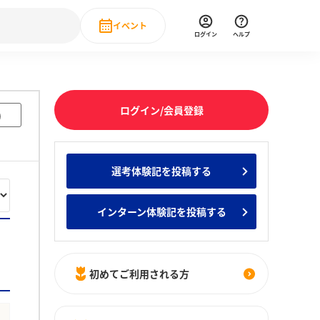
イベント
ログイン
ヘルプ
Event
の新卒就職人気企業ランキング
みんなのインターン人気企業ランキン
直近のイベント一覧
ログイン/会員登録
)
もっと見る
 IT・DX現場社員インタビュー
選考体験記を投稿する
の新卒就職人気企業ランキング
みんなのインターン人気企業ランキン
インターン体験記を投稿する
初めてご利用される方