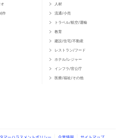
ジオ
人材
制作
流通/小売
トラベル/航空/運輸
教育
建設/住宅/不動産
レストラン/フード
ホテル/レジャー
インフラ/官公庁
医療/福祉/その他
タマーハラスメントポリシー
企業情報
サイトマップ