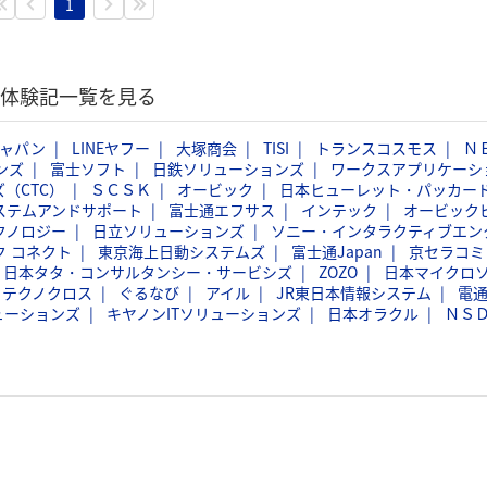
1
選考体験記一覧を見る
ジャパン
LINEヤフー
大塚商会
TISI
トランスコスモス
Ｎ
ンズ
富士ソフト
日鉄ソリューションズ
ワークスアプリケーシ
（CTC）
ＳＣＳＫ
オービック
日本ヒューレット・パッカー
ステムアンドサポート
富士通エフサス
インテック
オービック
クノロジー
日立ソリューションズ
ソニー・インタラクティブエン
ク コネクト
東京海上日動システムズ
富士通Japan
京セラコミ
日本タタ・コンサルタンシー・サービシズ
ZOZO
日本マイクロ
フテクノクロス
ぐるなび
アイル
JR東日本情報システム
電
ューションズ
キヤノンITソリューションズ
日本オラクル
ＮＳ