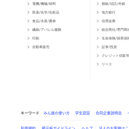
電機/機械/材料
都銀/信託/外銀
医薬/化学/化粧品
地方銀行
食品/水産/農林
信用金庫
繊維/アパレル服飾
総合商社/専門商
印刷
生命保険/損害保
自動車販売
証券/投資
クレジット信販
リース
キーワード
みん就の使い方
学生認証
合同企業説明会
利用規約
掲示板ガイドライン
ヘルプ
法人のお客様はこ