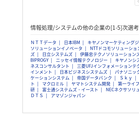
情報処理/システムの他の企業の[1-5]次
ＮＴＴデータ
日本IBM
キヤノンマーケティング
ソリューションイノベータ
NTTドコモソリューショ
ズ
日立システムズ
伊藤忠テクノソリューションズ
BIPROGY
ニッセイ情報テクノロジー
キヤノンシ
ネスコンサルタント
三菱UFJインフォメーションテ
インメント
日本ビジネスシステムズ
パナソニッ
ケーションシステム
帝国データバンク
Ｓｋｙ
ト
マクロミル
ヤマトシステム開発
第一ライ
研
富士通システムズ・イースト
NECネクサソリ
ＤＴＳ
アマゾンジャパン