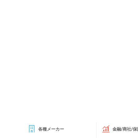
各種メーカー
金融/商社/保