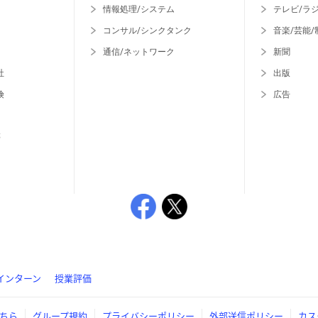
情報処理/システム
テレビ/ラ
コンサル/シンクタンク
音楽/芸能/
通信/ネットワーク
新聞
社
出版
険
広告
等
インターン
授業評価
ちら
グループ規約
プライバシーポリシー
外部送信ポリシー
カス