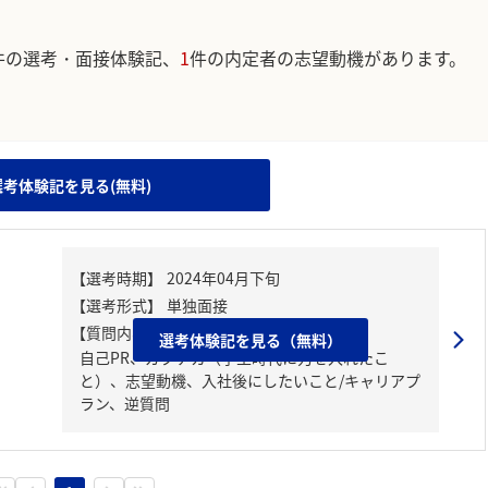
件の選考・面接体験記、
1
件の内定者の志望動機があります。
。
選考体験記を見る(無料)
【質問内容・課題】
選考体験記を見る（無料）
自己PR、ガクチカ（学生時代に力を入れたこ
と）、志望動機、入社後にしたいこと/キャリアプ
ラン、逆質問