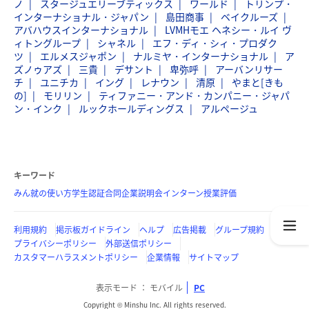
ノ
スタージュエリーブティックス
ワールド
トリンプ・
インターナショナル・ジャパン
島田商事
ベイクルーズ
アバハウスインターナショナル
LVMHモエ ヘネシー・ルイ ヴ
ィトングループ
シャネル
エフ・ディ・シィ・プロダク
ツ
エルメスジャポン
ナルミヤ・インターナショナル
ア
ズノゥアズ
三貴
デサント
卑弥呼
アーバンリサー
チ
ユニチカ
イング
レナウン
清原
やまと[きも
の]
モリリン
ティファニー・アンド・カンパニー・ジャパ
ン・インク
ルックホールディングス
アルページュ
キーワード
みん就の使い方
学生認証
合同企業説明会
インターン
授業評価
利用規約
掲示板ガイドライン
ヘルプ
広告掲載
グループ規約
プライバシーポリシー
外部送信ポリシー
カスタマーハラスメントポリシー
企業情報
サイトマップ
表示モード
モバイル
PC
Copyright © Minshu Inc. All rights reserved.