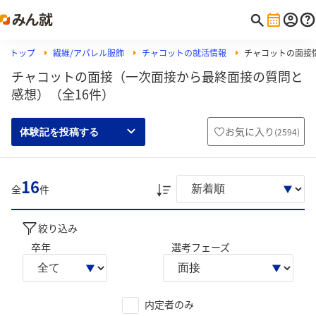
トップ
繊維/アパレル服飾
チャコットの就活情報
チャコットの面接
チャコットの面接（一次面接から最終面接の質問と
感想）（全16件）
お気に入り
(
2594
)
体験記を投稿する
16
全
件
絞り込み
卒年
選考フェーズ
内定者のみ