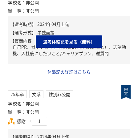
学校名
：
非公開
職種
：
非公開
【質問内容・課題】
選考体験記を見る（無料）
自己PR、ガクチカ（学生時代に力を入れたこと）、志望動
機、入社後にしたいこと/キャリアプラン、逆質問
体験記の詳細はこちら
25年卒
文系
性別非公開
学校名
：
非公開
職種
：
非公開
感謝
1