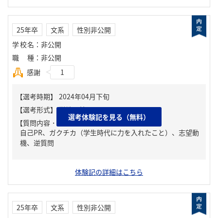
25年卒
文系
性別非公開
学校名
：
非公開
職種
：
非公開
感謝
1
選考体験記を見る（無料）
【質問内容・課題】
自己PR、ガクチカ（学生時代に力を入れたこと）、志望動
機、逆質問
体験記の詳細はこちら
25年卒
文系
性別非公開