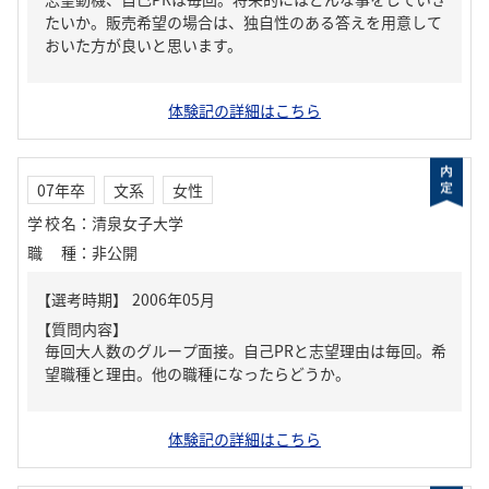
たいか。販売希望の場合は、独自性のある答えを用意して
おいた方が良いと思います。
体験記の詳細はこちら
07年卒
文系
女性
学校名
：
清泉女子大学
職種
：
非公開
【質問内容】
毎回大人数のグループ面接。自己PRと志望理由は毎回。希
望職種と理由。他の職種になったらどうか。
体験記の詳細はこちら