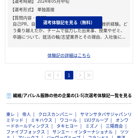
【質問内容・課題】
選考体験記を見る（無料）
自己PR、自分の強み/弱み、人生の中で大きな挫折経験。ど
う乗り越えたか、チームで協力した出来事、授業やゼミ、
卒論について、就活の軸/志望業界とその理由、入社後に...
体験記の詳細はこちら
1
繊維/アパレル服飾の他の企業の[1-5]次選考体験記一覧を見る
東レ
帝人
クロスカンパニー
サマンサタバサジャパンリ
ミテッド
ミキハウス
ワコール
LVJグループ
オンワ
ードホールディングス
タキヒヨー
ミズノ
三陽商会
ファイブフォックス
サンエー・インターナショナル
ツツ
ミ
アシックス
ジャヴァグループ
フランドル
東洋