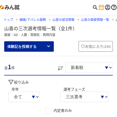
トップ
繊維/アパレル服飾
山喜の就活情報
山喜の面接情報一覧
山喜の三次選考情報一覧（全1件）
面接・GD・人数・雰囲気・質問内容
お気に入り
(
249
)
体験記を投稿する
1
全
件
絞り込み
卒年
選考フェーズ
内定者のみ