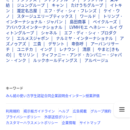
紡
ジュングループ
キャン
たけうちグループ
イトキ
ン
瀧定名古屋
エフ・ディ・シィ・フレンズ
ケイ・ウ
ノ
スタージュエリーブティックス
ワールド
トリンプ・
インターナショナル・ジャパン
島田商事
ベイクルーズ
アバハウスインターナショナル
LVMHモエ ヘネシー・ルイ ヴ
ィトングループ
シャネル
エフ・ディ・シィ・プロダク
ツ
エルメスジャポン
ナルミヤ・インターナショナル
ア
ズノゥアズ
三貴
デサント
卑弥呼
アーバンリサー
チ
ユニチカ
イング
レナウン
清原
やまと[きも
の]
モリリン
ティファニー・アンド・カンパニー・ジャパ
ン・インク
ルックホールディングス
アルページュ
キーワード
みん就の使い方
学生認証
合同企業説明会
インターン
授業評価
利用規約
掲示板ガイドライン
ヘルプ
広告掲載
グループ規約
プライバシーポリシー
外部送信ポリシー
カスタマーハラスメントポリシー
企業情報
サイトマップ