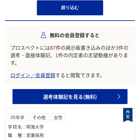
絞り込む
無料の会員登録すると
プロスペクトには
87
件の掲示板書き込みのほか
3
件の
選考・面接体験記、
1
件の内定者の志望動機がありま
す。
ログイン／会員登録
すると閲覧できます。
選考体験記を見る(無料)
05年卒
その他
女性
学校名
：
明海大学
職種
：
営業採用