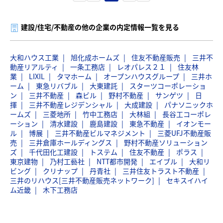
建設/住宅/不動産の他の企業の内定情報一覧を見る
大和ハウス工業
旭化成ホームズ
住友不動産販売
三井不
動産リアルティ
一条工務店
レオパレス２１
住友林
業
LIXIL
タマホーム
オープンハウスグループ
三井ホ
ーム
東急リバブル
大東建託
スターツコーポレーショ
ン
三井不動産
森ビル
野村不動産
サンゲツ
日
揮
三井不動産レジデンシャル
大成建設
パナソニックホ
ームズ
三菱地所
竹中工務店
大林組
長谷工コーポレ
ーション
清水建設
鹿島建設
東急不動産
イオンモー
ル
博展
三井不動産ビルマネジメント
三菱UFJ不動産販
売
三井倉庫ホールディングス
野村不動産ソリューション
ズ
千代田化工建設
トステム
住友不動産
ポラス
東京建物
乃村工藝社
NTT都市開発
エイブル
大和リ
ビング
クリナップ
丹青社
三井住友トラスト不動産
三井のリハウス[三井不動産販売ネットワーク]
セキスイハイ
ム近畿
木下工務店