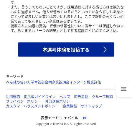
す。
また、言うまでもないことですが、採用過程に対する感じ方は主観的な
ものに過ぎません。他人が誉めているからといってかならずしもあなた
にとって望ましい企業とは言い切れませんし、ここで評価の高くない企
業であっても素晴らしい企業はあるはずです。
掲載された内容の真偽、評価の信頼性について当サイトは保証しかねま
す。あくまでも「一つの結果」として参考程度にとどめてください。
本選考体験を投稿する
キーワード
みん就の使い方
学生認証
合同企業説明会
インターン
授業評価
利用規約
掲示板ガイドライン
ヘルプ
広告掲載
グループ規約
プライバシーポリシー
外部送信ポリシー
カスタマーハラスメントポリシー
企業情報
サイトマップ
表示モード
モバイル
PC
Copyright © Minshu Inc. All rights reserved.