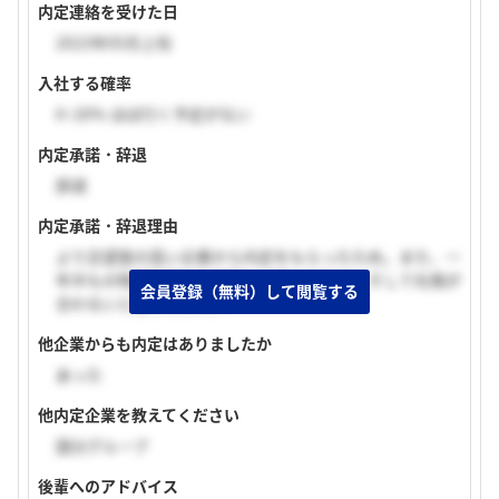
内定連絡を受けた日
2023年05月上旬
入社する確率
0~20% ほぼ行く予定がない
内定承諾・辞退
辞退
内定承諾・辞退理由
より志望度の高い企業から内定をもらったため。また、一
年半もの物流研修に耐え難いと思ったため。そして社風が
会員登録（無料）して閲覧する
合わないと感じたため。
他企業からも内定はありましたか
あった
他内定企業を教えてください
国分グループ
後輩へのアドバイス