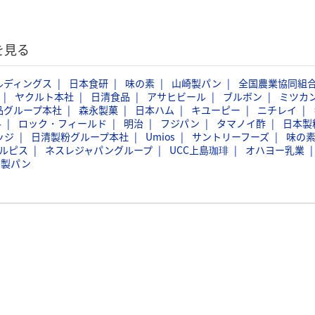
を見る
ルディングス
日本食研
味の素
山崎製パン
全国農業協同組
ヤクルト本社
日清食品
アサヒビール
ブルボン
ミツカ
品グループ本社
森永製菓
日本ハム
キユーピー
ニチレイ
料
ロック・フィールド
明治
フジパン
タマノイ酢
日本製
ッジ
日清製粉グループ本社
Umios
サントリーフーズ
味の
ルピス
ネスレジャパングループ
UCC上島珈琲
オハヨー乳業
島製パン