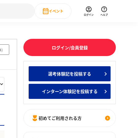
イベント
ログイン
ヘルプ
Event
の新卒就職人気企業ランキング
みんなのインターン人気企業ランキン
直近のイベント一覧
ログイン/会員登録
4
)
もっと見る
 IT・DX現場社員インタビュー
選考体験記を投稿する
の新卒就職人気企業ランキング
みんなのインターン人気企業ランキン
インターン体験記を投稿する
初めてご利用される方