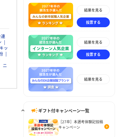
結果を見る
投票する
合連
ン
結果を見る
キッ
粉
投票する
素
ニ
結果を見る
ギフト付キャンペーン一覧
［27卒］本選考体験記投稿
キャンペーン