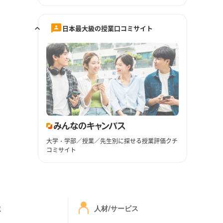
日本最大級の授業口コミサイト
大学・学部／授業／先生別に探せる授業評価クチ
コミサイト
ミ
人材/サービス