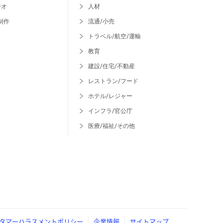
ジオ
人材
制作
流通/小売
トラベル/航空/運輸
教育
建設/住宅/不動産
レストラン/フード
ホテル/レジャー
インフラ/官公庁
医療/福祉/その他
タマーハラスメントポリシー
企業情報
サイトマップ