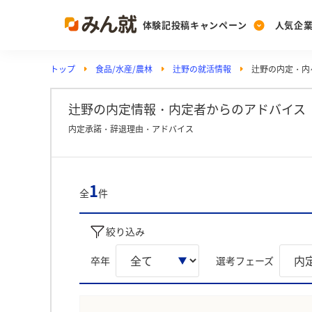
体験記投稿キャンペーン
人気企
トップ
食品/水産/農林
辻野の就活情報
辻野の内定・内
Post
Ranking
PickUp
投稿する
ランキングを見る
注目の企業特集
辻野の内定情報・内定者からのアドバイス
内定承諾・辞退理由・アドバイス
Vote
投票する
1
全
件
動画で知ろう！業界・
絞り込み
卒年
選考フェーズ