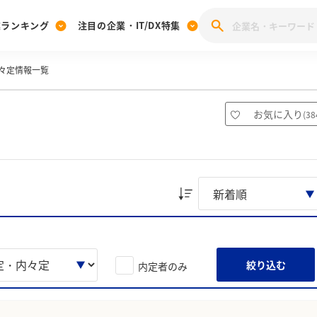
業ランキング
注目の企業・IT/DX特集
々定情報一覧
注目の企業特集
みんなのIT業界新卒就職人気企業ランキング
みんな
[27卒] 本選考体験記投稿キャンペーン
28卒 注目企業特集
27卒 注目企業特集
みんなのDX企業就職ブランド調査
お気に入り
(
38
注目のIT・DX企業特集
28卒 IT・DX企業特集
27卒 IT・DX企業特集
28卒
みんなのIT業界新卒就職人気企業ランキング
みんな
企業研究
絞り込む
内定者のみ