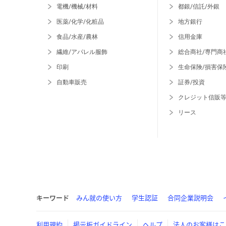
電機/機械/材料
都銀/信託/外銀
医薬/化学/化粧品
地方銀行
食品/水産/農林
信用金庫
繊維/アパレル服飾
総合商社/専門商
印刷
生命保険/損害保
自動車販売
証券/投資
クレジット信販
リース
キーワード
みん就の使い方
学生認証
合同企業説明会
利用規約
掲示板ガイドライン
ヘルプ
法人のお客様はこ