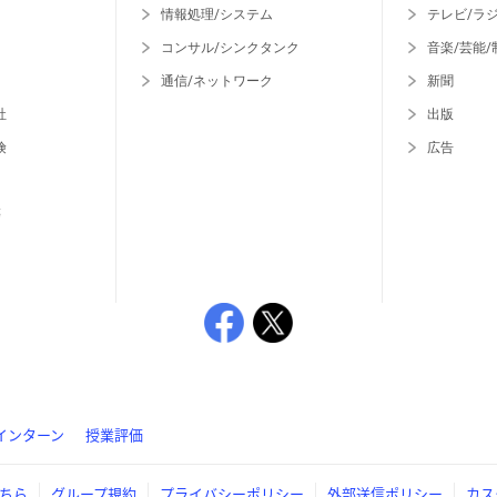
情報処理/システム
テレビ/ラ
コンサル/シンクタンク
音楽/芸能/
通信/ネットワーク
新聞
社
出版
険
広告
等
インターン
授業評価
ちら
グループ規約
プライバシーポリシー
外部送信ポリシー
カス