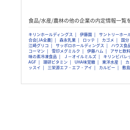
食品/水産/農林の他の企業の内定情報一覧
キリンホールディングス
伊藤園
サントリーホー
合会[JA全農]
森永乳業
ロッテ
カゴメ
国分
江崎グリコ
サッポロホールディングス
ハウス食
コーマン
雪印メグミルク
伊藤ハム
アサヒ飲
味の素冷凍食品
Ｊ－オイルミルズ
キリンビバレ
AGF
理研ビタミン
UHA味覚糖
東洋水産
カ
ッスイ
三栄源エフ・エフ・アイ
カルビー
敷