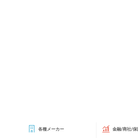
各種メーカー
金融/商社/保