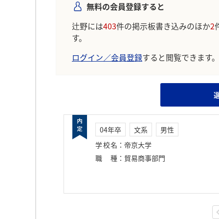
無料の会員登録すると
辻野には
403
件の掲示板書き込みのほか
2
す。
ログイン／会員登録
すると閲覧できます
04年卒
文系
男性
学校名
：
帝京大学
職種
：
貿易商事部門