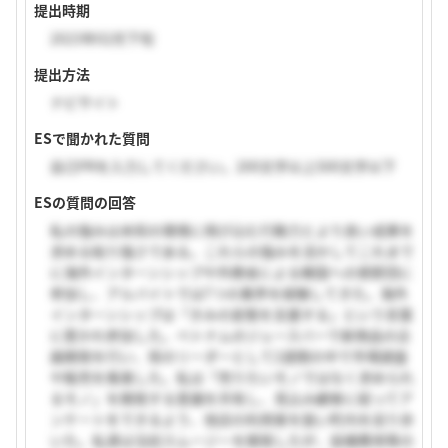
提出時期
2023年02月下旬
提出方法
ナビサイト
ESで聞かれた質問
自己PRを入力してください。200文字以上500文字以下
ESの質問の回答
私の強みは未知の環境に飛び込む行動力とより良い成果を
求める粘り強さである。これらの強みを活かしてこれまで
に海外インターンシップや外務省による韓国への使節団に
参加し、アルバイトでは7つの業界を経験してきた。海外
インターンシップは「きみの変態を支援する」という言葉
に惹かれ参加した。ベトナムのジュースバーで新商品の企
画開発を行い、班のリーダーとして2週間の中で市場調査
や販売を推進した。私は「売りたいモノではなく求められ
るモノ」を開発する意識を共有し、見込み顧客に絞ってア
ンケートをできるよう、他店の利用客を狙い町内を巡り歩
いた。私達は当初スムージーを開発したが、設備費用等の