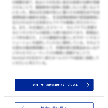
の経験を経て、私は人々の生活に身近な疾患の治療を発展
させることで、健康寿命の延伸に貢献したいと感じるよう
になった。貴社は生活者が安心に暮らせる地域社会や社会
保障制度の継続を目指し、生活習慣病領域や感覚器領域に
注力されながら日本型セルフケアの推進に尽力されてい
る。また、Dxを融合したスマート・セルフケアに昇華す
るビジネスモデルの創造にも取り組まれており、医薬品と
いう枠を超えた、人々の健康的な暮らしをサポートするソ
リューションを提供していけると期待している。そのよう
な貴社の臨床開発職として、多種多様な医薬品あるいはデ
ジタルセラピューティクスの開発に挑戦することで、
Society5.0の先を行く新たなヘルスケアの創造に貢献して
いきたいと考えている。
このユーザーの他の選考フェーズを見る