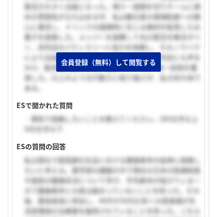
懸念が大きく白紙になった。残り一週間を切りチームに諦
めの雰囲気が立ち込める中、私は観光客の環境配慮への関
心に着目し、ドリンクの調理時に生じる廃材を転用したお
菓子を提案した。メンバーを鼓舞して先の懸念を解決すべ
く、系列店のパティスリーに協力を依頼し、そのノウハウ
により迅速に開発を進めた。さらに、他の系列店にも声を
会員登録（無料）して閲覧する
かけ、販売網を拡大した。結果、6チームで唯一採用を獲
得した。以上のような行動力と粘り強さが、私の持ち味で
ある。
ESで聞かれた質問
・興和で挑戦したいことを教えてください。200文字以上
500文字以下
ESの質問の回答
私は貴社で超高齢化社会における健康寿命の延伸に挑戦し
たいと考える。薬学部の講義の中で現在の日本の医療制度
や国民の健康状況について学び、平均寿命が延びている一
方で健康寿命との差は縮まっていないことを知った。その
後、薬局実習に参加し、40代や50代の多くの患者様が生
活習慣病の治療薬を服用されていることを知った。これら