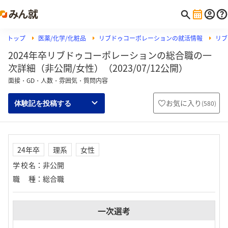
トップ
医薬/化学/化粧品
リブドゥコーポレーションの就活情報
リブ
2024年卒リブドゥコーポレーションの総合職の一
次詳細（非公開/女性）（2023/07/12公開）
面接・GD・人数・雰囲気・質問内容
お気に入り
(
580
)
体験記を投稿する
24年卒
理系
女性
学校名
：
非公開
職種
：
総合職
一次選考