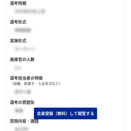
選考時期
2023年03月上旬
選考形式
単独面接
実施形式
オンライン
面接官の人数
1人
選考担当者の特徴
（役職・肩書き・入社年次など）
若手人事
選考の雰囲気
普通
質問内容・課題
自己PR