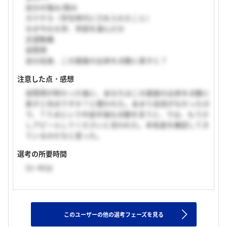
自分の強み/弱み
ガクチカ（学生時代に力を入れたこと）
なぜ今の大学、学部を選んだか
志望動機
逆質問
自分自身、この面接の出来を点数に表すと？
注意した点・感想
逆質問が終わった後に、あなたはこの面接の出来を点数に
表すと何点ですか？と聞かれた。あまり自信がなかったの
で、７５点という中途半端な点数を言うと、では、もう少
しアピールしてくださいと言われた。本気度を確認してき
ているのだなと思った。
選考の所要時間
31~45分
このユーザーの他の選考フェーズを見る