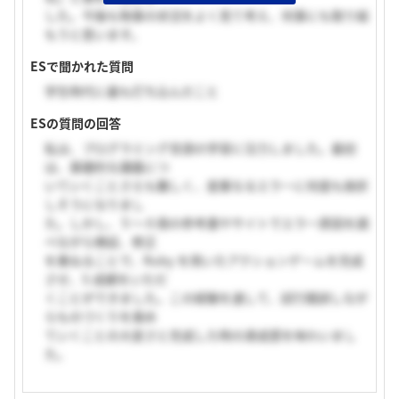
した。今後も物事の状況をよく見て考え、何事にも取り組
もうと思います。
ESで聞かれた質問
学生時代に最も打ち込んだこと
ESの質問の回答
私は、プログラミング言語の学習に注力しました。最初
は、基礎的な講義につ
いていくことさえも難しく、度重なるエラーに何度も挫折
しそうになりまし
た。しかし、５～６冊の参考書やサイトでエラー原因を調
べながら検証、修正
を重ねることで、Ruby を用いたアクションゲームを完成
させ、S 成績をいただ
くことができました。この経験を通して、試行錯誤しなが
らものづくりを進め
ていくことの大変さと完成した時の達成感を味わいまし
た。