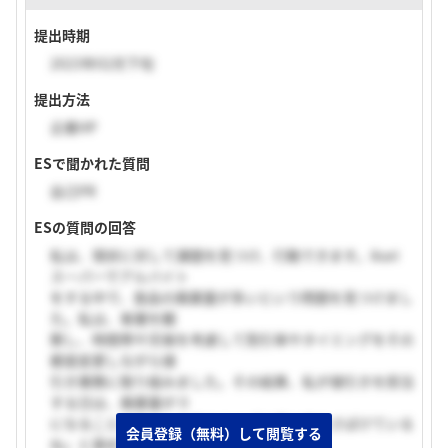
提出時期
2023年02月下旬
提出方法
企業HP
ESで聞かれた質問
自己PR
ESの質問の回答
私は、現状に対して課題を見つけ、行動できます。ikari
スーパーでアルバイト
をする中で、食品の廃棄量が多いという問題を見つけまし
た。私は、客層を観
察し、時間帯や天候を考慮して割引率やタイミングをその
都度変更しながら値
引き業務に取り組みました。その結果、私が値引きを担当
する日は、廃棄量が 0
になることが多く、社員さんに「上手に売りさばけている
会員登録（無料）して閲覧する
ね」と褒めて頂きま