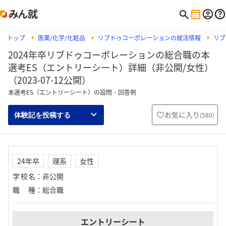
トップ
医薬/化学/化粧品
リブドゥコーポレーションの就活情報
リブ
2024年卒リブドゥコーポレーションの総合職の本
選考ES（エントリーシート）詳細（非公開/女性）
（2023-07-12公開）
本選考ES（エントリーシート）の設問・回答例
お気に入り
(
580
)
体験記を投稿する
24年卒
理系
女性
学校名
：
非公開
職種
：
総合職
エントリーシート