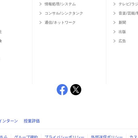
情報処理/システム
テレビ/ラ
コンサル/シンクタンク
音楽/芸能/
通信/ネットワーク
新聞
社
出版
険
広告
等
インターン
授業評価
ちら
グループ規約
プライバシーポリシー
外部送信ポリシー
カス