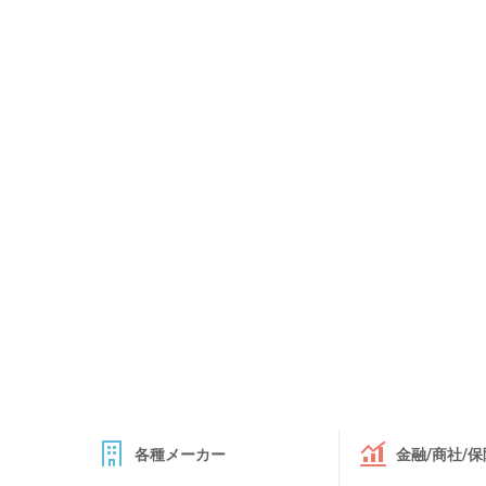
各種メーカー
金融/商社/保