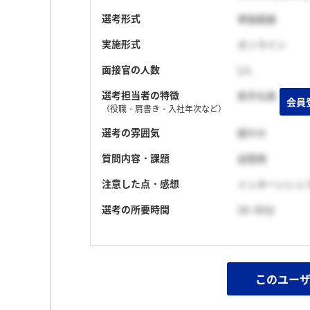
選考形式
単独面接
実施形式
オンライン
面接官の人数
1人
選考担当者の特徴
若手社員
（役職・肩書き・入社年次など）
選考の雰囲気
穏やか
質問内容・課題
逆質問
注意した点・感想
インターンシッ
選考の所要時間
16~30分
このユー