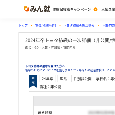
体験記投稿キャンペーン
人気企
トップ
電機/機械/材料
トヨタ紡織の就活情報
トヨタ紡
Post
Ranking
PickUp
投稿する
ランキングを見る
注目の企業特集
2024年卒トヨタ紡織の一次詳細（非公開/性別
面接・GD・人数・雰囲気・質問内容
Vote
トヨタ紡織の選考を受けた方へ
投票する
後輩のためにアドバイスを残しませんか？あなたの就活体験は、これ
動画で知ろう！業界・
24年卒
理系
性別非公開
学校名
：
非
職種
：
非公開
選考時期
2023年02月中旬