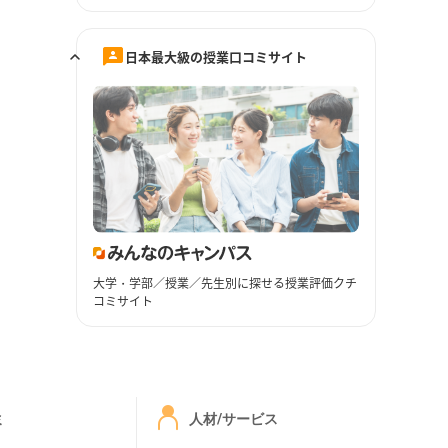
日本最大級の授業口コミサイト
大学・学部／授業／先生別に探せる授業評価クチ
コミサイト
ミ
人材/サービス