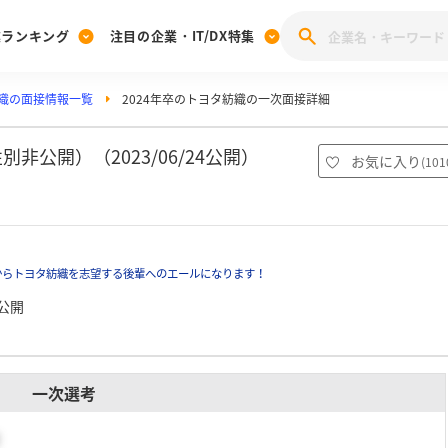
業ランキング
注目の企業・IT/DX特集
織の面接情報一覧
2024年卒のトヨタ紡織の一次面接詳細
注目の企業特集
みんなのIT業界新卒就職人気企業ランキング
みんな
[27卒] 本選考体験記投稿キャンペーン
28卒 注目企業特集
27卒 注目企業特集
みんなのDX企業就職ブランド調査
非公開）（2023/06/24公開）
お気に入り
(
101
注目のIT・DX企業特集
28卒 IT・DX企業特集
27卒 IT・DX企業特集
28卒
みんなのIT業界新卒就職人気企業ランキング
みんな
からトヨタ紡織を志望する後輩へのエールになります！
企業研究
公開
一次選考