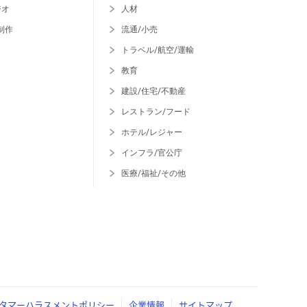
ジオ
人材
制作
流通/小売
トラベル/航空/運輸
教育
建設/住宅/不動産
レストラン/フード
ホテル/レジャー
インフラ/官公庁
医療/福祉/その他
タマーハラスメントポリシー
企業情報
サイトマップ