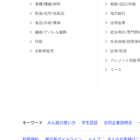
電機/機械/材料
都銀/信託/外銀
医薬/化学/化粧品
地方銀行
食品/水産/農林
信用金庫
繊維/アパレル服飾
総合商社/専門商
印刷
生命保険/損害保
自動車販売
証券/投資
クレジット信販
リース
キーワード
みん就の使い方
学生認証
合同企業説明会
利用規約
掲示板ガイドライン
ヘルプ
法人のお客様はこ