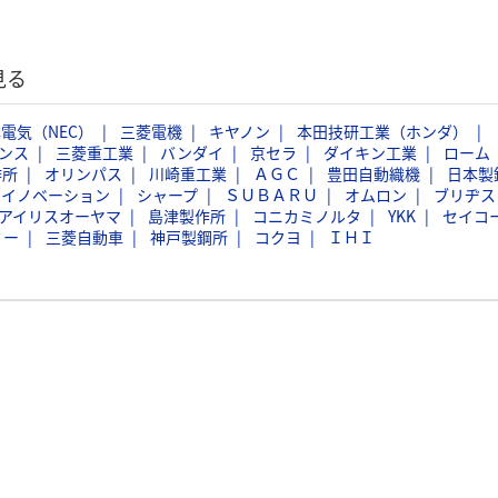
見る
電気（NEC）
三菱電機
キヤノン
本田技研工業（ホンダ）
ンス
三菱重工業
バンダイ
京セラ
ダイキン工業
ローム
作所
オリンパス
川崎重工業
ＡＧＣ
豊田自動織機
日本製
スイノベーション
シャープ
ＳＵＢＡＲＵ
オムロン
ブリヂス
アイリスオーヤマ
島津製作所
コニカミノルタ
YKK
セイコ
ミー
三菱自動車
神戸製鋼所
コクヨ
ＩＨＩ