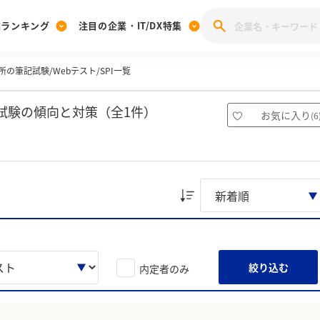
業ランキング
注目の企業・IT/DX特集
の筆記試験/Webテスト/SPI一覧
注目の企業特集
みんなのIT業界新卒就職人気企業ランキング
みんな
[27卒] 本選考体験記投稿キャンペーン
28卒 注目企業特集
27卒 注目企業特集
みんなのDX企業就職ブランド調査
試験の傾向と対策（全1件）
お気に入り
(
6
注目のIT・DX企業特集
28卒 IT・DX企業特集
27卒 IT・DX企業特集
28卒
みんなのIT業界新卒就職人気企業ランキング
みんな
企業研究
絞り込む
内定者のみ