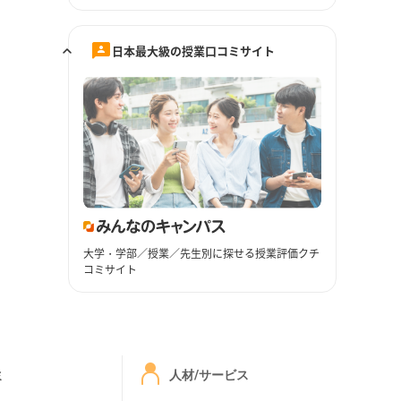
日本最大級の授業口コミサイト
大学・学部／授業／先生別に探せる授業評価クチ
コミサイト
ミ
人材/サービス