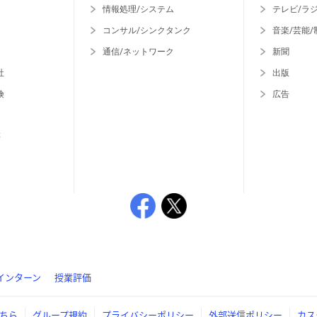
情報処理/システム
テレビ/ラ
コンサル/シンクタンク
音楽/芸能/
通信/ネットワーク
新聞
社
出版
険
広告
等
インターン
授業評価
ちら
グループ規約
プライバシーポリシー
外部送信ポリシー
カス