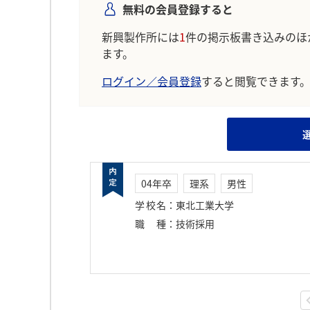
無料の会員登録すると
新興製作所には
1
件の掲示板書き込みのほ
ます。
ログイン／会員登録
すると閲覧できます
04年卒
理系
男性
学校名
：
東北工業大学
職種
：
技術採用