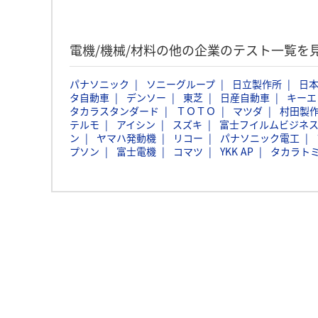
電機/機械/材料の他の企業のテスト一覧を
パナソニック
ソニーグループ
日立製作所
日本
タ自動車
デンソー
東芝
日産自動車
キーエ
タカラスタンダード
ＴＯＴＯ
マツダ
村田製
テルモ
アイシン
スズキ
富士フイルムビジネ
ン
ヤマハ発動機
リコー
パナソニック電工
プソン
富士電機
コマツ
YKK AP
タカラト