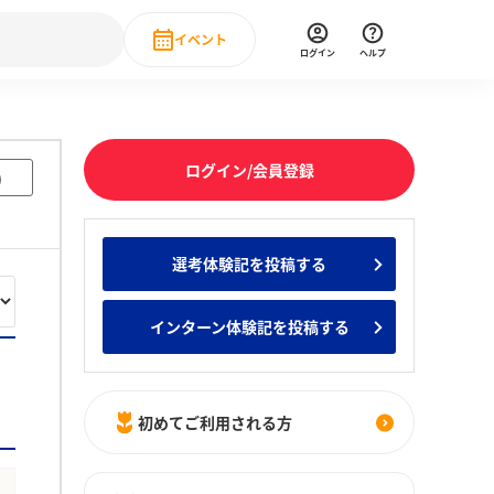
イベント
ログイン
ヘルプ
Event
の新卒就職人気企業ランキング
みんなのインターン人気企業ランキン
直近のイベント一覧
ログイン/会員登録
)
もっと見る
 IT・DX現場社員インタビュー
選考体験記を投稿する
の新卒就職人気企業ランキング
みんなのインターン人気企業ランキン
インターン体験記を投稿する
初めてご利用される方