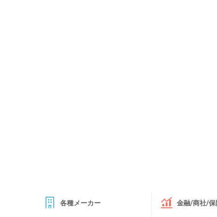
各種メーカー
金融/商社/保