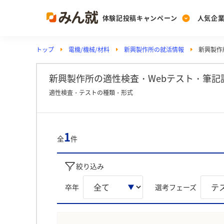
体験記投稿キャンペーン
人気企
トップ
電機/機械/材料
新興製作所の就活情報
新興製作所
Post
Ranking
PickUp
投稿する
ランキングを見る
注目の企業特集
新興製作所の適性検査・Webテスト・筆記
適性検査・テストの種類・形式
Vote
投票する
1
全
件
動画で知ろう！業界・
絞り込み
卒年
選考フェーズ