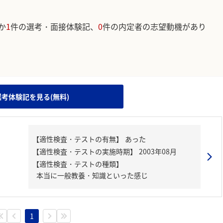
か
1
件の選考・面接体験記、
0
件の内定者の志望動機があり
。
選考体験記を見る(無料)
【適性検査・テストの種類】
本当に一般教養・知識といった感じ
1