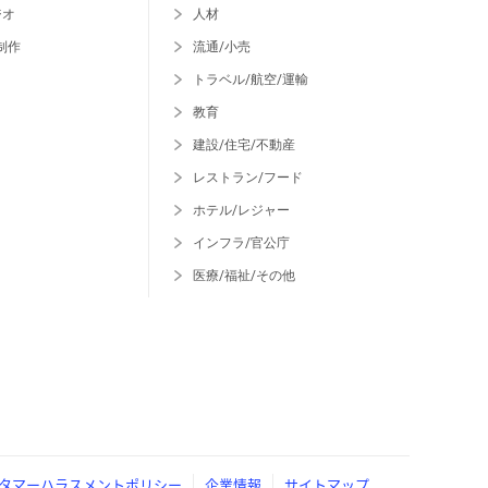
ジオ
人材
制作
流通/小売
トラベル/航空/運輸
教育
建設/住宅/不動産
レストラン/フード
ホテル/レジャー
インフラ/官公庁
医療/福祉/その他
タマーハラスメントポリシー
企業情報
サイトマップ