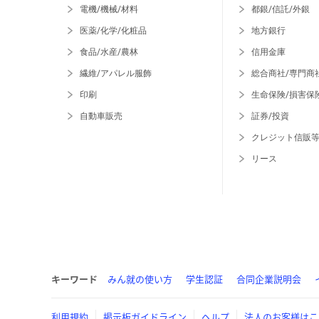
電機/機械/材料
都銀/信託/外銀
医薬/化学/化粧品
地方銀行
食品/水産/農林
信用金庫
繊維/アパレル服飾
総合商社/専門商
印刷
生命保険/損害保
自動車販売
証券/投資
クレジット信販
リース
キーワード
みん就の使い方
学生認証
合同企業説明会
利用規約
掲示板ガイドライン
ヘルプ
法人のお客様はこ