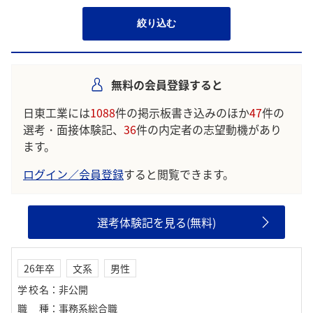
絞り込む
無料の会員登録すると
日東工業には
1088
件の掲示板書き込みのほか
47
件の
選考・面接体験記、
36
件の内定者の志望動機があり
ます。
ログイン／会員登録
すると閲覧できます。
選考体験記を見る(無料)
26年卒
文系
男性
学校名
：
非公開
職種
：
事務系総合職