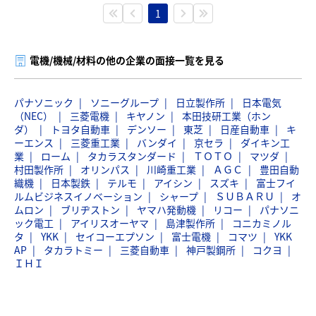
1
電機/機械/材料の他の企業の面接一覧を見る
パナソニック
ソニーグループ
日立製作所
日本電気
（NEC）
三菱電機
キヤノン
本田技研工業（ホン
ダ）
トヨタ自動車
デンソー
東芝
日産自動車
キ
ーエンス
三菱重工業
バンダイ
京セラ
ダイキン工
業
ローム
タカラスタンダード
ＴＯＴＯ
マツダ
村田製作所
オリンパス
川崎重工業
ＡＧＣ
豊田自動
織機
日本製鉄
テルモ
アイシン
スズキ
富士フイ
ルムビジネスイノベーション
シャープ
ＳＵＢＡＲＵ
オ
ムロン
ブリヂストン
ヤマハ発動機
リコー
パナソニ
ック電工
アイリスオーヤマ
島津製作所
コニカミノル
タ
YKK
セイコーエプソン
富士電機
コマツ
YKK
AP
タカラトミー
三菱自動車
神戸製鋼所
コクヨ
ＩＨＩ