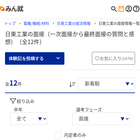
トップ
電機/機械/材料
日東工業の就活情報
日東工業の面接情報一覧
日東工業の面接（一次面接から最終面接の質問と感
想）（全12件）
お気に入り
(
1479
)
体験記を投稿する
12
全
件
絞り込み
卒年
選考フェーズ
内定者のみ