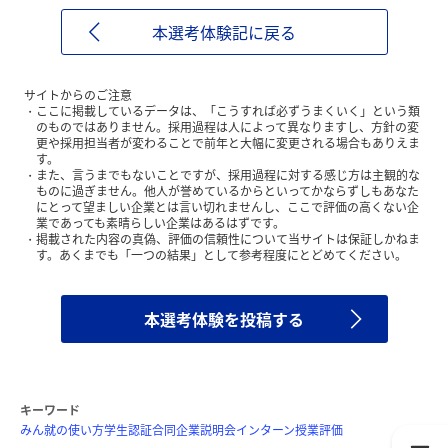
本選考体験記に戻る
サイトからのご注意
ここに掲載しているデータは、「こうすれば必ずうまくいく」という類
のものではありません。採用過程は人によって異なりますし、方針の変
更や採用担当者が変わることで前年と大幅に変更される場合もありえま
す。
また、言うまでもないことですが、採用過程に対する感じ方は主観的な
ものに過ぎません。他人が誉めているからといってかならずしもあなた
にとって望ましい企業とは言い切れませんし、ここで評価の高くない企
業であっても素晴らしい企業はあるはずです。
掲載された内容の真偽、評価の信頼性について当サイトは保証しかねま
す。あくまでも「一つの結果」として参考程度にとどめてください。
本選考体験を投稿する
キーワード
みん就の使い方
学生認証
合同企業説明会
インターン
授業評価