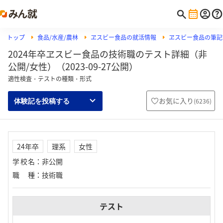
トップ
食品/水産/農林
ヱスビー食品の就活情報
ヱスビー食品の筆記試
2024年卒ヱスビー食品の技術職のテスト詳細（非
公開/女性）（2023-09-27公開）
適性検査・テストの種類・形式
お気に入り
(
6236
)
体験記を投稿する
24年卒
理系
女性
学校名
：
非公開
職種
：
技術職
テスト