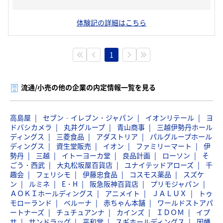
体験記の詳細はこちら
1
流通/小売の他の企業の内定情報一覧を見る
高島屋
セブン‐イレブン・ジャパン
イオンリテール
ヨ
ドバシカメラ
丸井グループ
青山商事
三越伊勢丹ホール
ディングス
三菱食品
アダストリア
パルグループホール
ディングス
資生堂販売
イオン
ファミリーマート
伊
勢丹
三越
イトーヨーカ堂
良品計画
ローソン
そ
ごう・西武
大丸松坂屋百貨店
ユナイテッドアローズ
千
趣会
フェリシモ
伊藤忠食品
コスモス薬品
スズケ
ン
ルミネ
E・H
阪急阪神百貨店
プリモジャパン
ＡＯＫＩホールディングス
アニメイト
ＪＡＬＵＸ
トゥ
モローランド
ベルーナ
赤ちゃん本舗
ワールドストアパ
ートナーズ
チュチュアンナ
カインズ
ＩＤＯＭ
イプ
サ
サンドラッグ
平和堂
スギホールディングス
因幡