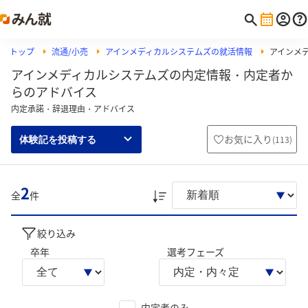
トップ
流通/小売
アインメディカルシステムズの就活情報
アインメ
アインメディカルシステムズの内定情報・内定者か
らのアドバイス
内定承諾・辞退理由・アドバイス
お気に入り
(
113
)
体験記を投稿する
2
全
件
絞り込み
卒年
選考フェーズ
内定者のみ