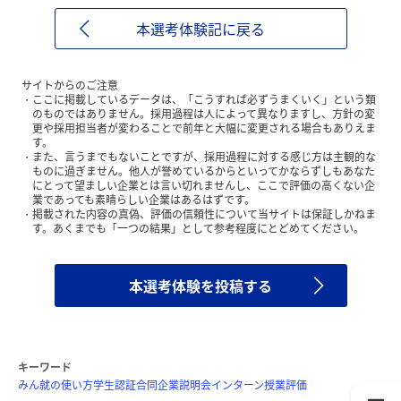
本選考体験記に戻る
サイトからのご注意
ここに掲載しているデータは、「こうすれば必ずうまくいく」という類
のものではありません。採用過程は人によって異なりますし、方針の変
更や採用担当者が変わることで前年と大幅に変更される場合もありえま
す。
また、言うまでもないことですが、採用過程に対する感じ方は主観的な
ものに過ぎません。他人が誉めているからといってかならずしもあなた
にとって望ましい企業とは言い切れませんし、ここで評価の高くない企
業であっても素晴らしい企業はあるはずです。
掲載された内容の真偽、評価の信頼性について当サイトは保証しかねま
す。あくまでも「一つの結果」として参考程度にとどめてください。
本選考体験を投稿する
キーワード
みん就の使い方
学生認証
合同企業説明会
インターン
授業評価