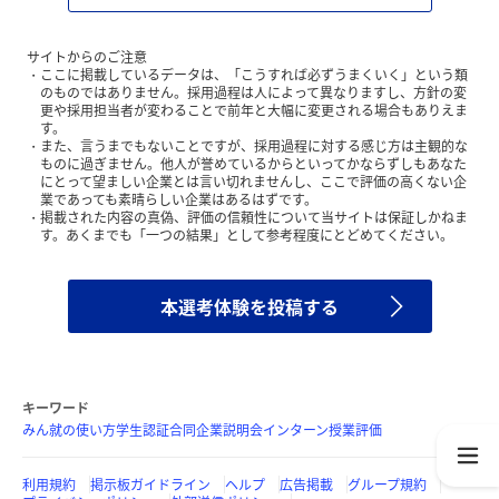
サイトからのご注意
ここに掲載しているデータは、「こうすれば必ずうまくいく」という類
のものではありません。採用過程は人によって異なりますし、方針の変
更や採用担当者が変わることで前年と大幅に変更される場合もありえま
す。
また、言うまでもないことですが、採用過程に対する感じ方は主観的な
ものに過ぎません。他人が誉めているからといってかならずしもあなた
にとって望ましい企業とは言い切れませんし、ここで評価の高くない企
業であっても素晴らしい企業はあるはずです。
掲載された内容の真偽、評価の信頼性について当サイトは保証しかねま
す。あくまでも「一つの結果」として参考程度にとどめてください。
本選考体験を投稿する
キーワード
みん就の使い方
学生認証
合同企業説明会
インターン
授業評価
利用規約
掲示板ガイドライン
ヘルプ
広告掲載
グループ規約