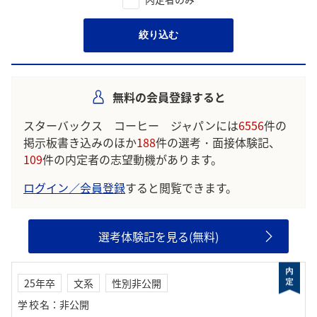
絞り込む
無料の会員登録すると
スターバックス コーヒー ジャパンには
6556
件の
掲示板書き込みのほか
188
件の選考・面接体験記、
109
件の内定者の志望動機があります。
ログイン／会員登録
すると閲覧できます。
選考体験記を見る(無料)
25年卒
文系
性別非公開
学校名
：
非公開