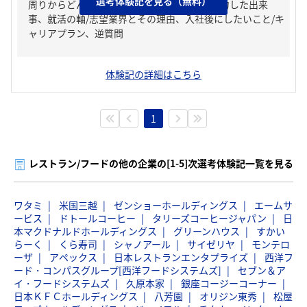
選考体験記を見る（無料）
周りからどんな人といわれる？、チームで協力した出来
事、就活の軸/志望業界とその理由、入社後にしたいこと/キ
ャリアプラン、逆質問
体験記の詳細はこちら
1
レストラン/フードの他の企業の[1-5]次選考体験記一覧を見る
ワタミ
米国三越
ゼンショーホールディングス
エームサ
ービス
ドトールコーヒー
タリーズコーヒージャパン
日
本マクドナルドホールディングス
グリーンハウス
すかい
らーく
くら寿司
シャノアール
サイゼリヤ
モンテロ
ーザ
アペックス
日本レストランエンタプライズ
西洋フ
ード・コンパスグループ[西洋フードシステムズ]
セブン＆ア
イ・フードシステムズ
久原本家
銀座コージーコーナー
日本ＫＦＣホールディングス
八芳園
オリジン東秀
松屋