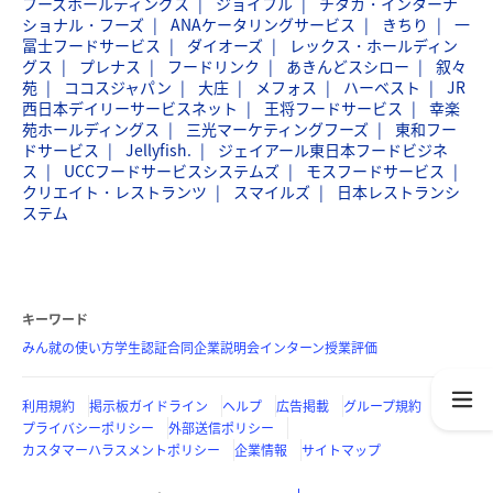
フーズホールディングス
ジョイフル
チタカ・インターナ
ショナル・フーズ
ANAケータリングサービス
きちり
一
冨士フードサービス
ダイオーズ
レックス・ホールディン
グス
プレナス
フードリンク
あきんどスシロー
叙々
苑
ココスジャパン
大庄
メフォス
ハーベスト
JR
西日本デイリーサービスネット
王将フードサービス
幸楽
苑ホールディングス
三光マーケティングフーズ
東和フー
ドサービス
Jellyfish.
ジェイアール東日本フードビジネ
ス
UCCフードサービスシステムズ
モスフードサービス
クリエイト・レストランツ
スマイルズ
日本レストランシ
ステム
キーワード
みん就の使い方
学生認証
合同企業説明会
インターン
授業評価
利用規約
掲示板ガイドライン
ヘルプ
広告掲載
グループ規約
プライバシーポリシー
外部送信ポリシー
カスタマーハラスメントポリシー
企業情報
サイトマップ