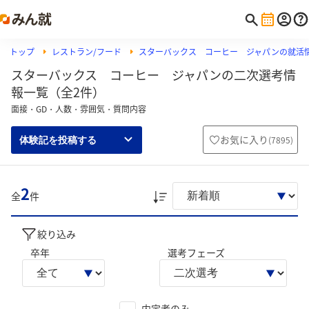
トップ
レストラン/フード
スターバックス コーヒー ジャパンの就活
スターバックス コーヒー ジャパンの二次選考情
報一覧（全2件）
面接・GD・人数・雰囲気・質問内容
お気に入り
(
7895
)
体験記を投稿する
2
全
件
絞り込み
卒年
選考フェーズ
内定者のみ