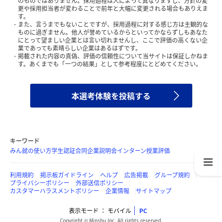
のものではありません。採用過程は人によって異なりますし、方針の変
更や採用担当者が変わることで前年と大幅に変更される場合もありえま
す。
また、言うまでもないことですが、採用過程に対する感じ方は主観的な
ものに過ぎません。他人が誉めているからといってかならずしもあなた
にとって望ましい企業とは言い切れませんし、ここで評価の高くない企
業であっても素晴らしい企業はあるはずです。
掲載された内容の真偽、評価の信頼性について当サイトは保証しかねま
す。あくまでも「一つの結果」として参考程度にとどめてください。
本選考体験を投稿する
キーワード
みん就の使い方
学生認証
合同企業説明会
インターン
授業評価
利用規約
掲示板ガイドライン
ヘルプ
広告掲載
グループ規約
プライバシーポリシー
外部送信ポリシー
カスタマーハラスメントポリシー
企業情報
サイトマップ
表示モード
モバイル
PC
Copyright © Minshu Inc. All rights reserved.