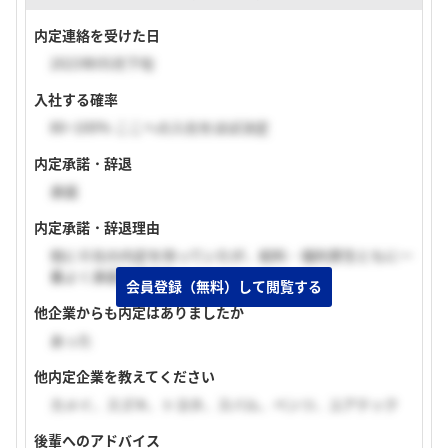
内定連絡を受けた日
2023年05月下旬
入社する確率
80~100% ここへの入社をほぼ決定
内定承諾・辞退
承諾
内定承諾・辞退理由
他に６社の内定を持っていたが、給料・福利厚生ともに一
番よく承諾を決めた。
会員登録（無料）して閲覧する
他企業からも内定はありましたか
あった
他内定企業を教えてください
カメイ、スズキ、トヨタ、スバル、ベンツ、ユアテック
後輩へのアドバイス