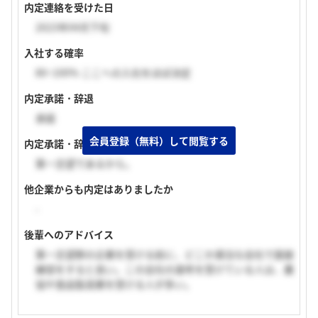
内定連絡を受けた日
2023年04月下旬
入社する確率
80~100% ここへの入社をほぼ決定
内定承諾・辞退
承諾
会員登録（無料）して閲覧する
内定承諾・辞退理由
第一志望であるから。
他企業からも内定はありましたか
-
後輩へのアドバイス
第一志望群の企業を受ける前に、どこか適当な会社で面接
練習をすると良い。この会社の選考を受けている人は、農
協や食品製造業を受ける人が多い。