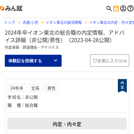
トップ
流通/小売
イオン東北の就活情報
イオン東北の内定・内々定
2024年卒イオン東北の総合職の内定情報、アドバ
イス詳細（非公開/男性）（2023-04-28公開）
内定承諾・辞退理由・アドバイス
お気に入り
(
214
)
体験記を投稿する
24年卒
文系
男性
学校名
：
非公開
職種
：
総合職
内定・内々定