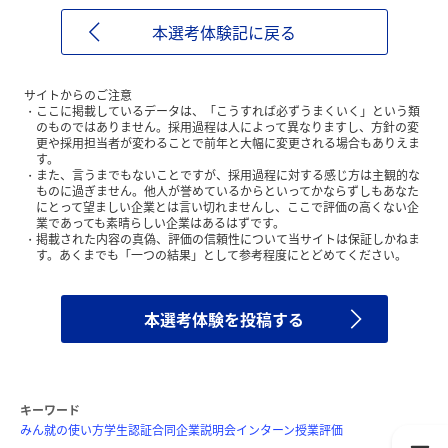
本選考体験記に戻る
サイトからのご注意
ここに掲載しているデータは、「こうすれば必ずうまくいく」という類
のものではありません。採用過程は人によって異なりますし、方針の変
更や採用担当者が変わることで前年と大幅に変更される場合もありえま
す。
また、言うまでもないことですが、採用過程に対する感じ方は主観的な
ものに過ぎません。他人が誉めているからといってかならずしもあなた
にとって望ましい企業とは言い切れませんし、ここで評価の高くない企
業であっても素晴らしい企業はあるはずです。
掲載された内容の真偽、評価の信頼性について当サイトは保証しかねま
す。あくまでも「一つの結果」として参考程度にとどめてください。
本選考体験を投稿する
キーワード
みん就の使い方
学生認証
合同企業説明会
インターン
授業評価