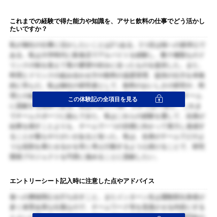
これまでの経験で得た能力や知識を、アサヒ飲料の仕事でどう活かし
たいですか？
私が御社の仕事に活かしたいことは2つある。1つ目は味への探求心で
ある。私は大学時代に飲食店でアルバイトを経験し、数十種類ものド
リンクの味を覚えて客の要望や好みに合ったものを提供した。また、
料理とドリンクの組み合わせ方や飲料の温度管理、提供の仕方を本格
的に学んだ。私は御社の研究者として、飲料のおいしさの研究や、料
理との組み合わせを考慮した製品開発に貢献したい。2つ目はチーム
この体験記の全項目を見る
に貢献する精神である。私は中高で○○部、大学では○○部と、これま
でチームスポーツに励んできた。私はこれらの経験を通して、自身が
結果を残すことよりも、チームで一つの目標に向かって努力し達成す
ることが最もやりがいがあると知った。私は、自身がチームでどのよ
うな役割を果たせるかを常に考え行動するよう心掛けることで、研究
開発プロジェクトを円滑に進めることに貢献したい。
エントリーシート記入時に注意した点やアドバイス
食への興味関心を打ち出すこと。またインターン生は運動部出身者が
多く体育会系な社風なので、チームワーク等を意識させる内容にする