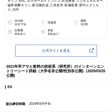
キリン,AGC,王子ホールディングス,出光興産,コスモエネルギー,
協和発酵キリン,新日鐵住金,三井化学,長瀬産業,雪印メグミル
ク,JSR
2019年
期間
茨城県
10月下旬
3日間
交通費
昼食
支給あり
支給あり
公式サイトを見る
2021年卒アサヒ飲料の技術系（研究所）のインターンエン
トリーシート詳細（大学名非公開/性別非公開)（2020/03/25
公開)
ES
2019年8月中旬
提出締切時期