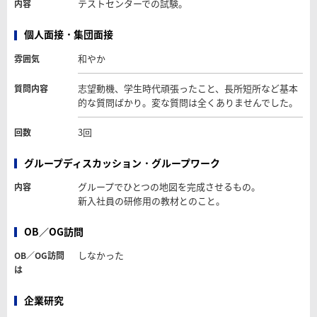
テストセンターでの試験。
内容
個人面接・集団面接
和やか
雰囲気
志望動機、学生時代頑張ったこと、長所短所など基本
質問内容
的な質問ばかり。変な質問は全くありませんでした。
3回
回数
グループディスカッション・グループワーク
グループでひとつの地図を完成させるもの。
内容
新入社員の研修用の教材とのこと。
OB／OG訪問
しなかった
OB／OG訪問
は
企業研究