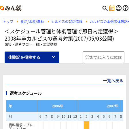
トップ
食品/水産/農林
カルピスの就活情報
カルピスの本選考体験記
＜スケジュール管理と体調管理で即日内定獲得＞
2008年卒カルピスの選考対策(2007/05/03公開)
面接・選考フロー・ES・志望動機
お気に入り
(
13038
)
体験記を投稿する
一覧へ戻る
選考スケジュール
年
2006年
2007年
月
6
7
8
9
10
11
12
1
2
3
4
5
6
7
8
9
資料請求・プレ
エントリー