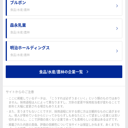
ブルボン
食品/水産/農林
森永乳業
食品/水産/農林
明治ホールディングス
食品/水産/農林
食品/水産/農林の企業一覧
サイトからのご注意
ここに掲載しているデータは、「こうすれば必ずうまくいく」という類のものではあり
ません。採用過程は人によって異なりますし、方針の変更や採用担当者が変わることで
前年と大幅に変更される場合もありえます。
また、言うまでもないことですが、採用過程に対する感じ方は主観的なものに過ぎませ
ん。他人が誉めているからといってかならずしもあなたにとって望ましい企業とは言い
切れませんし、ここで評価の高くない企業であっても素晴らしい企業はあるはずです。
掲載された内容の真偽、評価の信頼性について当サイトは保証しかねます。あくまでも