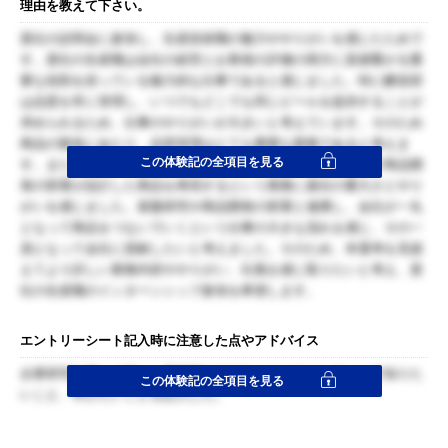
理由を教えて下さい。
貴社の説明会に参加し、生産技術職の魅力ややりがいを感じたためで
す。貴社の生産職は会社の経営とお客様の評価の両方に直接繋がる重
要な役割を担っている魅力的な仕事であると感じました。特に醸造部
は品質を常に管理し、いつでもどこでも同じビールを提供することが
求められるため、仕事のやりがいが大きいと考えています。そのため
商品の製造にあたり、品質管理はとても重要な業務であると考えま
この体験記の全項目を見る
す。また、新商品の仕込みでは、工場という大きなスケールで商品開
発の部署が設計した商品を再現するという業務に責任の重大さとやり
がいを感じました。基盤研究や商品開発の部署と連携し、会社が一丸
となって商品をつないでいくという仕事の大きな流れを感じ、その一
員となって会社に貢献したいと考えました。そのため、本選考を見据
えてより詳しい業務内容ややりがい、社風を感じ取りたいと考え、貴
社の生産職のインターンシップ参加を希望します。
エントリーシート記入時に注意した点やアドバイス
企業研究を詳しく行い、具体的にやりたいことやインターンで知りた
この体験記の全項目を見る
いこと、学びたいことを記入した。