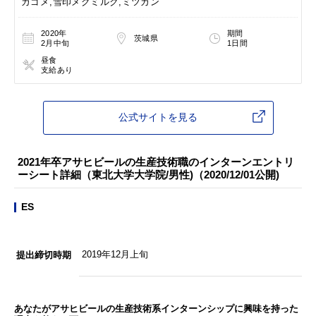
カゴメ,雪印メグミルク,ミツカン
2020年
期間
茨城県
2月中旬
1日間
昼食
支給あり
公式サイトを見る
2021年卒アサヒビールの生産技術職のインターンエントリ
ーシート詳細（東北大学大学院/男性)（2020/12/01公開)
ES
2019年12月上旬
提出締切時期
あなたがアサヒビールの生産技術系インターンシップに興味を持った