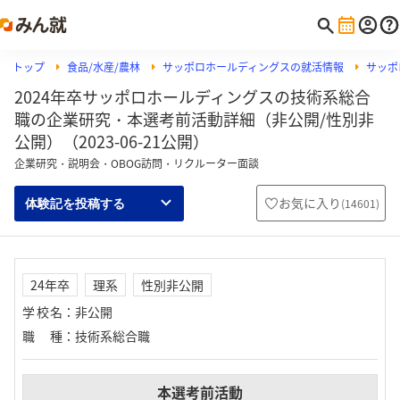
トップ
食品/水産/農林
サッポロホールディングスの就活情報
サッポ
2024年卒サッポロホールディングスの技術系総合
職の企業研究・本選考前活動詳細（非公開/性別非
公開）（2023-06-21公開）
企業研究・説明会・OBOG訪問・リクルーター面談
お気に入り
(
14601
)
体験記を投稿する
24年卒
理系
性別非公開
学校名
：
非公開
職種
：
技術系総合職
本選考前活動